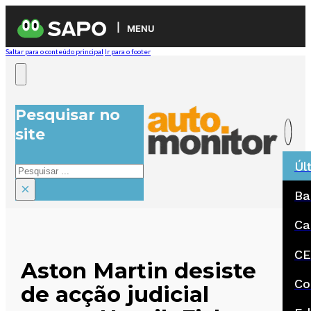
MENU
Saltar para o conteúdo principal
Ir para o footer
Pesquisar no
site
Úl
Pesquisar
×
Ba
Ca
CE
Aston Martin desiste
Co
de acção judicial