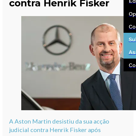
contra Henrik Fisker
Ed
Op
Co
Su
As
Co
A Aston Martin desistiu da sua acção
judicial contra Henrik Fisker após