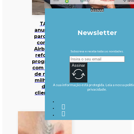
ASSINAR
TAP
anuncia
Newsletter
parceria
com a
Airbnb e
Subscreva e receba todas as novidades.
reforça
programa
Assinar
com mais
de nove
milhões
A sua informação está protegida. Leia a nossa políti
de
privacidade.
clientes