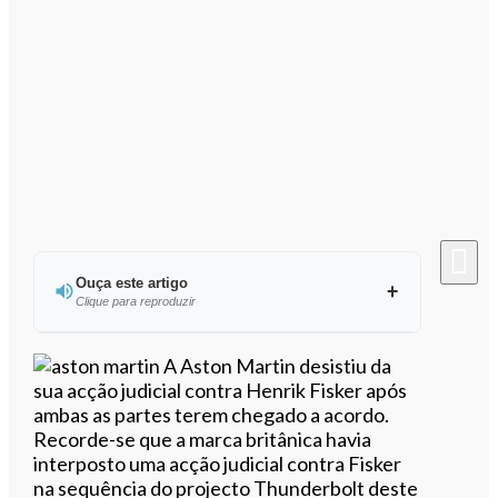
Ouça este artigo
Clique para reproduzir
Ouvir este artigo
A Aston Martin desistiu da
sua acção judicial contra Henrik Fisker após
ambas as partes terem chegado a acordo.
Recorde-se que a marca britânica havia
interposto uma acção judicial contra Fisker
na sequência do projecto Thunderbolt deste