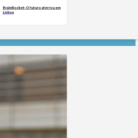
BrainRocket: O futuro aterrou em
Lisboa