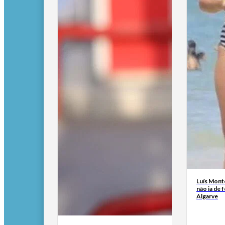
Luís Mont
não ia de f
Algarve