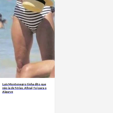
Luís Montenegro tinha dito que
não ia de férias. Afinal, foi para o
Algarve