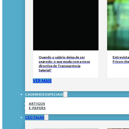
Quando o salário deixa de ser
Entrevist
segredo: o que muda com a nova
Fricon ch
directiva de Transparência
Salarial?
VER MAIS
CADERNOS ESPECIAIS
ARTIGOS
E-PAPERS
CEO TALKS