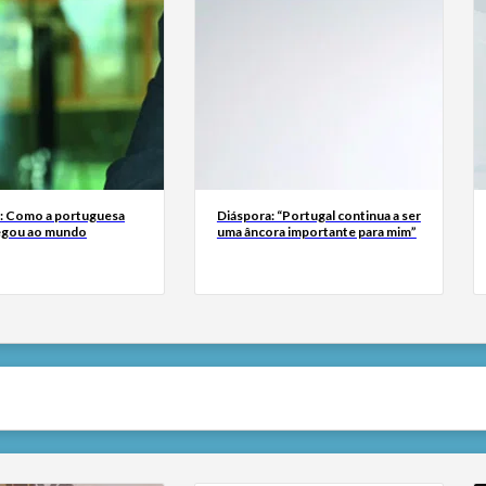
a: Como a portuguesa
Diáspora: “Portugal continua a ser
egou ao mundo
uma âncora importante para mim”