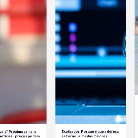
eis? Próxima semana
Explicador: Porque é que a defesa
 notícias…preços podem
se tornou uma das maiores