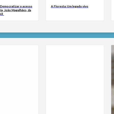
 Democratizar o acesso
A Floresta: Um legado vivo
ia, João Magalhães, da
ll_