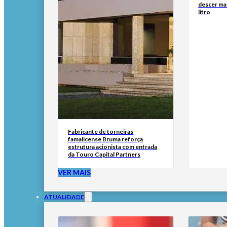
descer ma
litro
Fabricante de torneiras
famalicense Bruma reforça
estrutura acionista com entrada
da Touro Capital Partners
VER MAIS
ATUALIDADE