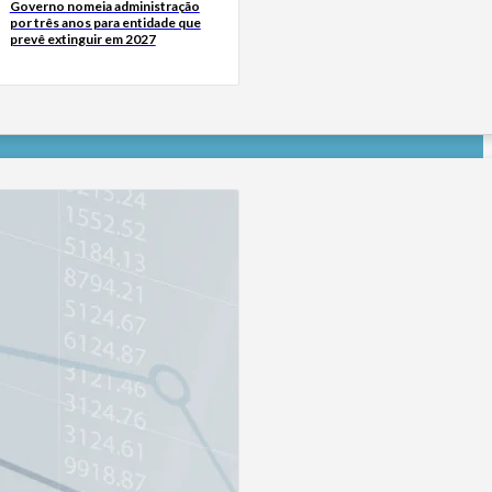
Governo nomeia administração
por três anos para entidade que
prevê extinguir em 2027