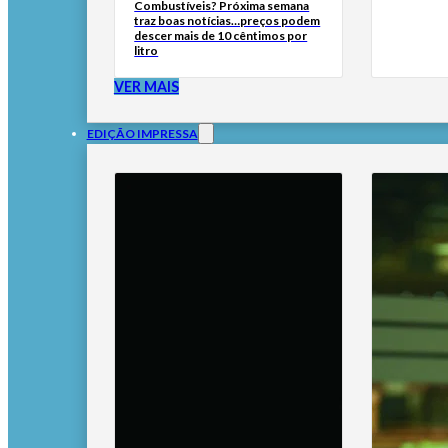
Combustíveis? Próxima semana
traz boas notícias…preços podem
descer mais de 10 cêntimos por
litro
VER MAIS
EDIÇÃO IMPRESSA