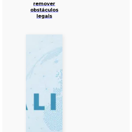
remover
obstáculos
legais