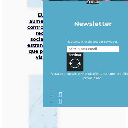
ASSINAR
EUA
aumentam
Newsletter
controlo das
redes
sociais de
Subscreva e receba todas as novidades.
estrangeiros
que pedem
Assinar
vistos
A sua informação está protegida. Leia a nossa políti
privacidade.