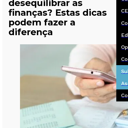
desequilibrar as
finanças? Estas dicas
CE
podem fazer a
Co
diferença
Ed
Op
Co
Su
As
Co