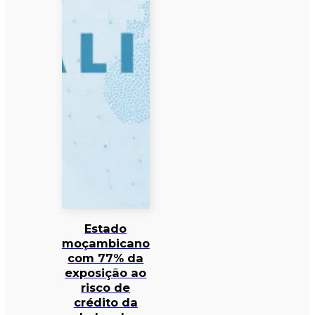
Estado
moçambicano
com 77% da
exposição ao
risco de
crédito da