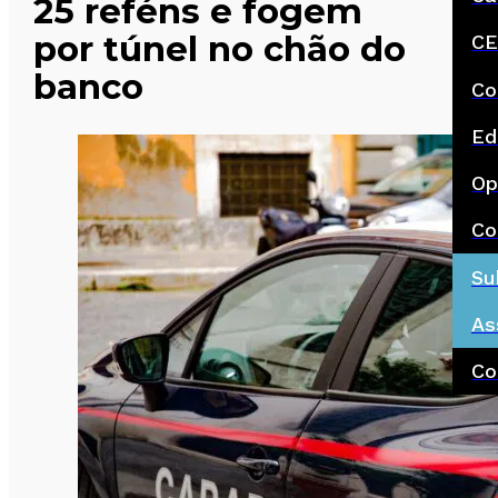
25 reféns e fogem
por túnel no chão do
CE
banco
Co
Ed
Op
Co
Su
As
Co