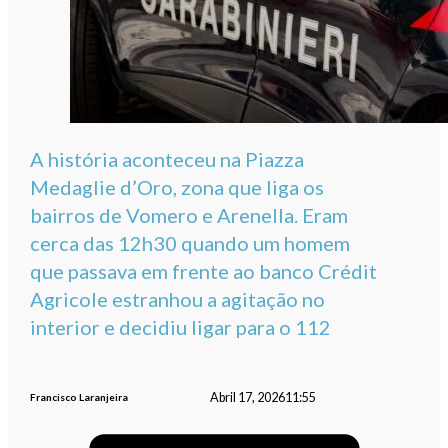
A história aconteceu na Piazza
Medaglie d’Oro, zona que liga os
bairros de Vomero e Arenella. Eram
cerca das 12h30 quando um homem
que passava em frente ao banco Crédit
Agricole estranhou a agitação no
interior e decidiu ligar para o 112
Abril 17, 2026
11:55
Francisco Laranjeira