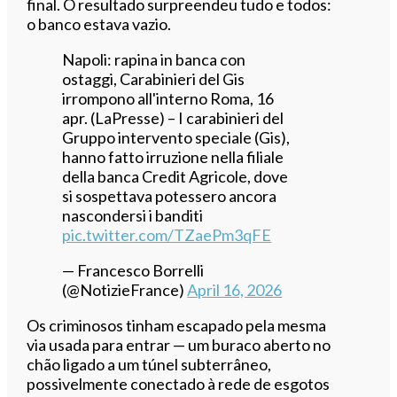
final. O resultado surpreendeu tudo e todos:
o banco estava vazio.
Napoli: rapina in banca con
ostaggi, Carabinieri del Gis
irrompono all'interno Roma, 16
apr. (LaPresse) – I carabinieri del
Gruppo intervento speciale (Gis),
hanno fatto irruzione nella filiale
della banca Credit Agricole, dove
si sospettava potessero ancora
nascondersi i banditi
pic.twitter.com/TZaePm3qFE
— Francesco Borrelli
(@NotizieFrance)
April 16, 2026
Os criminosos tinham escapado pela mesma
via usada para entrar — um buraco aberto no
chão ligado a um túnel subterrâneo,
possivelmente conectado à rede de esgotos