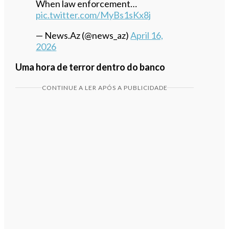
When law enforcement…
pic.twitter.com/MyBs1sKx8j
— News.Az (@news_az)
April 16,
2026
Uma hora de terror dentro do banco
CONTINUE A LER APÓS A PUBLICIDADE