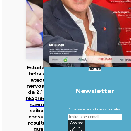
Estudantes à
ASSINAR
beira de um
ataque de
nervos. Notas
Newsletter
da 2.ª fase e
reapreciações
saem hoje:
Subscreva e receba todas as novidades.
saiba onde
consultar os
resultados e
Assinar
quais os