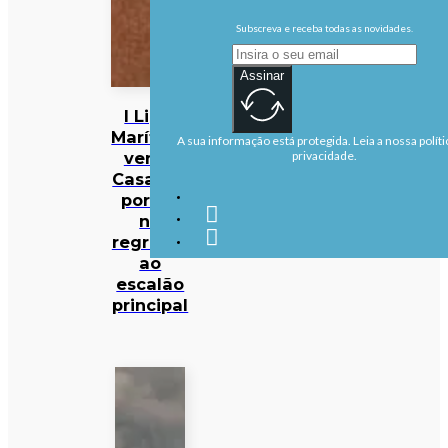
Subscreva e receba todas as novidades.
Assinar
I Liga:
Marítimo
A sua informação está protegida. Leia a nossa políti
vence
privacidade.
Casa Pia
por 1-0
no
regresso
ao
escalão
principal