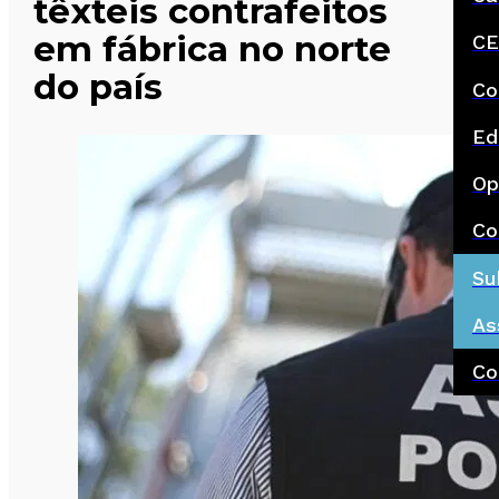
têxteis contrafeitos
em fábrica no norte
CE
do país
Co
Ed
Op
Co
Su
As
Co