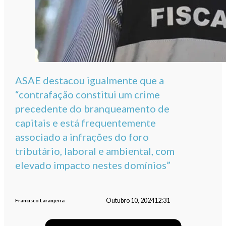
ASAE destacou igualmente que a
“contrafação constitui um crime
precedente do branqueamento de
capitais e está frequentemente
associado a infrações do foro
tributário, laboral e ambiental, com
elevado impacto nestes domínios”
Outubro 10, 2024
12:31
Francisco Laranjeira