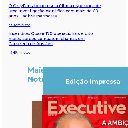
O OnlyFans tornou-se a última esperança de
uma investigação científica com mais de 60
anos… sobre marmotas
há 32 minutos
Incêndios: Quase 170 operacionais e oito
meios aéreos combatem chamas em
Carrazeda de Ansiães
há 49 minutos
Mais
Notícias
Edição Impressa