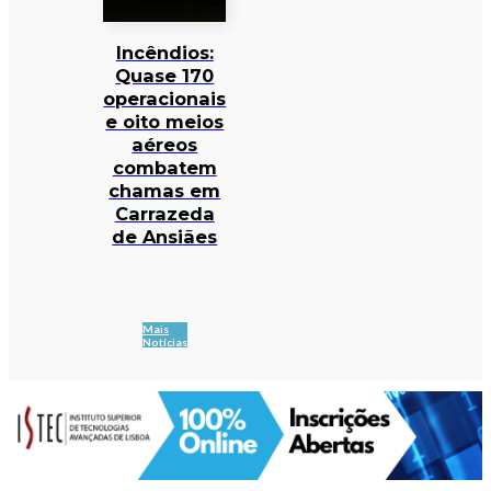
Incêndios:
Quase 170
operacionais
e oito meios
aéreos
combatem
chamas em
Carrazeda
de Ansiães
Mais
Notícias