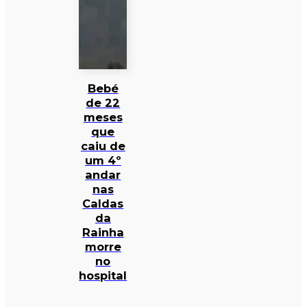
Bebé
de 22
meses
que
caiu de
um 4º
andar
nas
Caldas
da
Rainha
morre
no
hospital