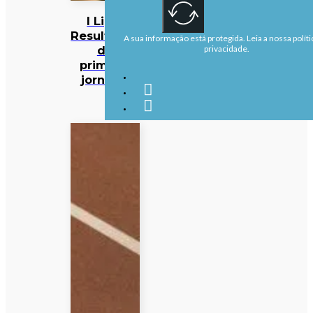
I Liga:
Resultados
A sua informação está protegida. Leia a nossa políti
da
privacidade.
primeira
jornada