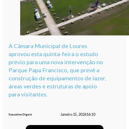
A Câmara Municipal de Loures
aprovou esta quinta-feira o estudo
prévio para uma nova intervenção no
Parque Papa Francisco, que prevê a
construção de equipamentos de lazer,
áreas verdes e estruturas de apoio
para visitantes.
Janeiro 15, 2026
16:10
Executive Digest