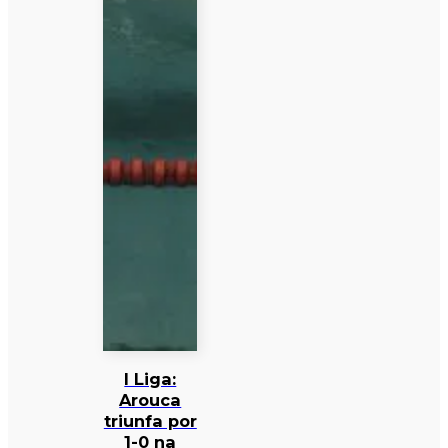
I Liga:
Arouca
triunfa por
1-0 na