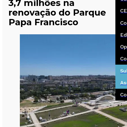
3,7 milhões na
renovação do Parque
CE
Papa Francisco
Co
Ed
Op
Co
Su
As
Co