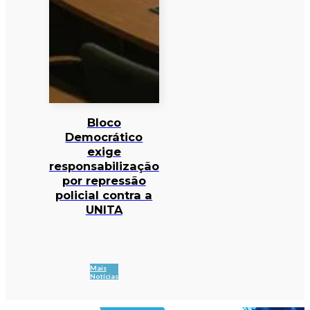
Bloco
Democrático
exige
responsabilização
por repressão
policial contra a
UNITA
Mais
Notícias