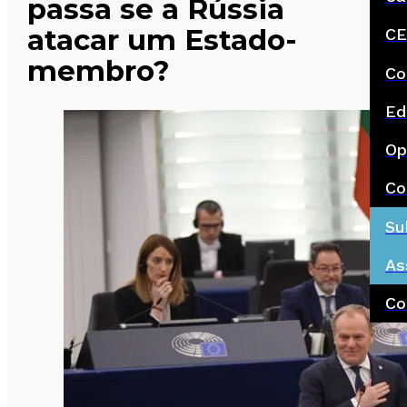
passa se a Rússia
atacar um Estado-
CE
membro?
Co
Ed
Op
Co
Su
As
Co