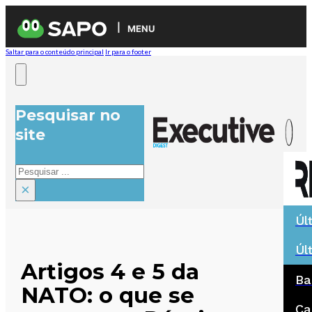
MENU
Saltar para o conteúdo principal
Ir para o footer
Pesquisar no
site
Pesquisar
×
Úl
Úl
Artigos 4 e 5 da
Ba
NATO: o que se
Ca