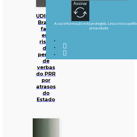
Assinar
UDIPSS
Braga
A sua informação está protegida. Leia a nossa políti
fala
privacidade.
em
risco
de
perda
de
verbas
do PRR
por
atrasos
do
Estado