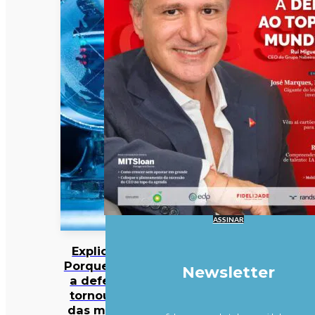
ASSINAR
Explicador:
Porque é que
Newsletter
a defesa se
tornou uma
das maiores