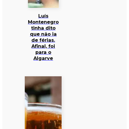
Luís
Montenegro
tinha dito
que não ia
de férias.
Afinal, foi
para o
Algarve