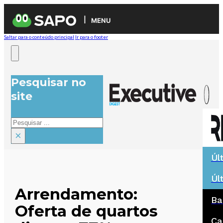
MENU
Saltar para o conteúdo principal
Ir para o footer
Pesquisar no
site
Pesquisar
×
Úl
Úl
Arrendamento:
Ba
Oferta de quartos
Ca