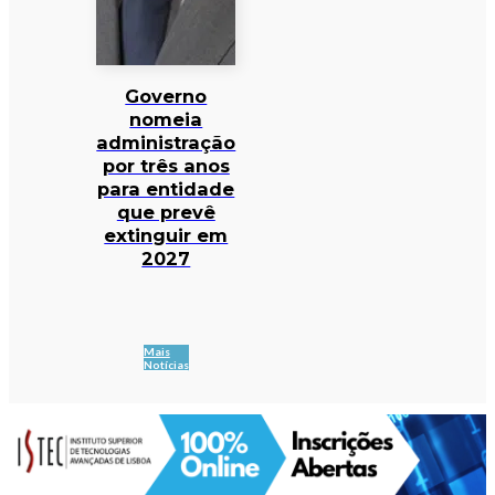
Governo
nomeia
administração
por três anos
para entidade
que prevê
extinguir em
2027
Mais
Notícias