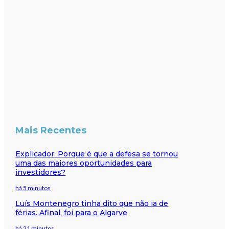
Mais Recentes
Explicador: Porque é que a defesa se tornou
uma das maiores oportunidades para
investidores?
há 5 minutos
Luís Montenegro tinha dito que não ia de
férias. Afinal, foi para o Algarve
há 21 minutos