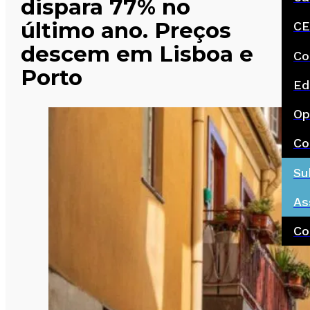
dispara 77% no
último ano. Preços
CE
descem em Lisboa e
Co
Porto
Ed
Op
Co
Su
As
Co