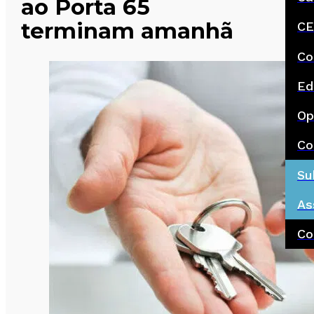
ao Porta 65
terminam amanhã
CE
Co
Ed
Op
Co
Su
As
Co