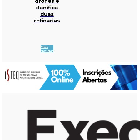
drones e
danifica
duas
refinarias
Mais
Notícias