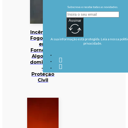
Subscreva e receba todas as novidades.
Assinar
Incêndios:
Fogo rural
A sua informação está protegida. Leia a nossa políti
em
privacidade.
Fornos de
Algodres
dominado
–
Proteção
Civil