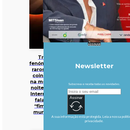
ASSINAR
Três
fenómenos
Newsletter
raros vão
coincidir
na mesma
Subscreva e receba todas as novidades.
noite… e a
Internet já
Assinar
fala no
“fim do
mundo”
A sua informação está protegida. Leia a nossa políti
privacidade.