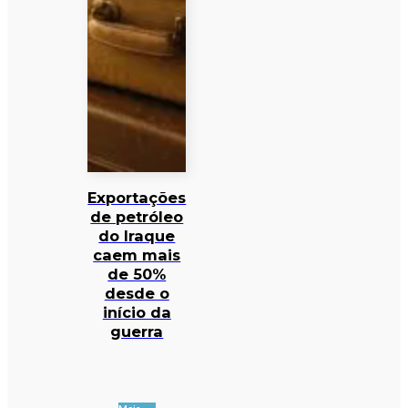
Exportações
de petróleo
do Iraque
caem mais
de 50%
desde o
início da
guerra