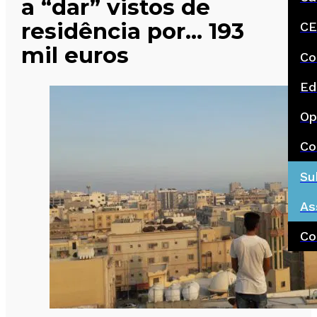
a “dar” vistos de
residência por… 193
CE
mil euros
Co
Ed
Op
Co
Su
As
Co