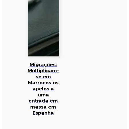
Migrações:
Multiplicam-
se em
Marrocos os
apelos a
uma
entrada em
massa em
Espanha