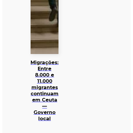
Migrações:
Entre
8.000 e
11.000
migrantes
continuam
em Ceuta
—
Governo
local