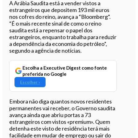
Ouvir este artigo
A Arábia Saudita está a vender vistos a
estrangeiros que depositem 193 mil euros
nos cofres do reino, avança a “Bloomberg”.
“É o mais recente sinal de como o reino
saudita está a repensar o papel dos
estrangeiros, enquanto trabalha para reduzir
a dependência da economia do petróleo”,
segundo a agência de notícias.
Escolha a Executive Digest como fonte
preferida no Google
Escolher ›
Embora não diga quantos novos residentes
permanentes vai receber, o Governo saudita
avança ainda que abriu portas a 73
estrangeiros com vistos «premium». Quem
detenha este visto de residência terá mais
facilidade em mudar de emprego ou sair do