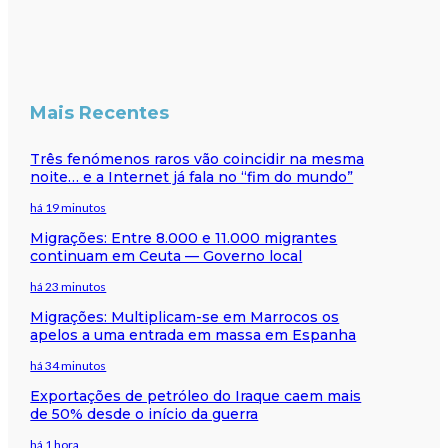
Mais Recentes
Três fenómenos raros vão coincidir na mesma
noite… e a Internet já fala no “fim do mundo”
há 19 minutos
Migrações: Entre 8.000 e 11.000 migrantes
continuam em Ceuta — Governo local
há 23 minutos
Migrações: Multiplicam-se em Marrocos os
apelos a uma entrada em massa em Espanha
há 34 minutos
Exportações de petróleo do Iraque caem mais
de 50% desde o início da guerra
há 1 hora