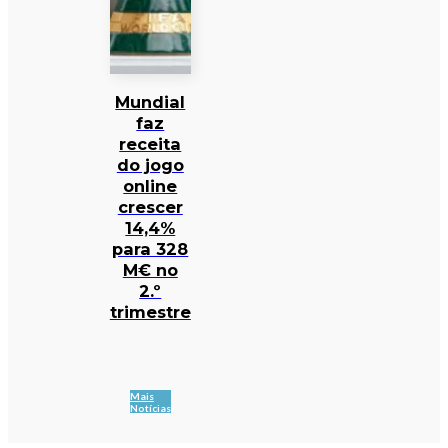
Mundial
faz
receita
do jogo
online
crescer
14,4%
para 328
M€ no
2.º
trimestre
Mais
Notícias