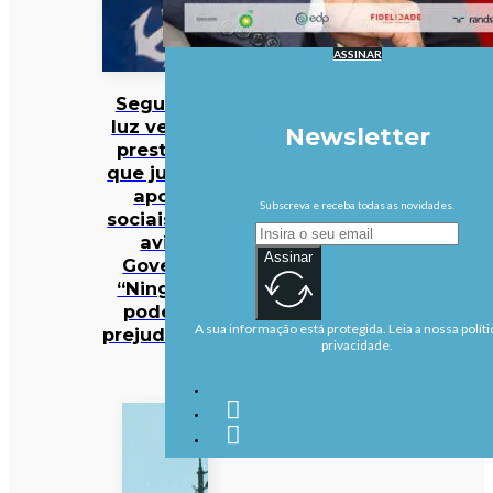
ASSINAR
Seguro dá
luz verde à
Newsletter
prestação
que junta 13
apoios
Subscreva e receba todas as novidades.
sociais, mas
avisa
Assinar
Governo:
“Ninguém
pode ser
A sua informação está protegida. Leia a nossa políti
prejudicado”
privacidade.