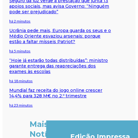
Seguro dá luz verde à prestação que junta 13
apoios sociais, mas avisa Governo: “Ninguém
pode ser prejudicado”
há 2 minutos
Ucrânia pede mais, Europa guarda os seus e o
Médio Oriente esvaziou arsenais: porque
estão a faltar mísseis Patriot?
há 5 minutos
“Hoje já estarão todas distribuídas”: ministro
garante entrega das reapreciações dos
exames às escolas
há 18 minutos
Mundial faz receita do jogo online crescer
14,4% para 328 M€ no 2.º trimestre
há 23 minutos
Mais
Notícias
Edição Impressa