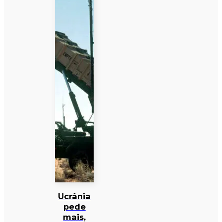
Ucrânia
pede
mais,