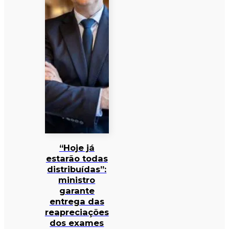
“Hoje já
estarão todas
distribuídas”:
ministro
garante
entrega das
reapreciações
dos exames