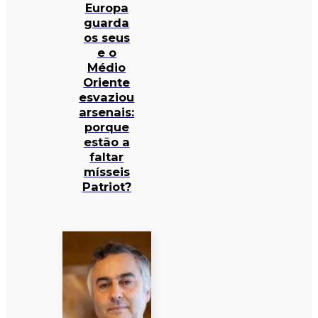
Europa
guarda
os seus
e o
Médio
Oriente
esvaziou
arsenais:
porque
estão a
faltar
mísseis
Patriot?