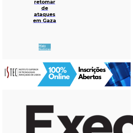
retomar
de
ataques
em Gaza
Mais
Notícias