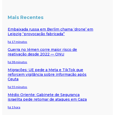
Mais Recentes
Embaixada russa em Berlim chama ‘drone’ em
Leipzig “provocação fabricada”
há 17 minutos
Guerra no Iémen corre maior risco de
reativação desde 2022 — ONU
há 38 minutos
Migrações: UE pede a Meta e TikTok que
reforcem vigilância sobre informação após
Ceuta
há 55 minutos
Médio Oriente: Gabinete de Segurança
israelita pede retomar de ataques em Gaza
há 1 hora