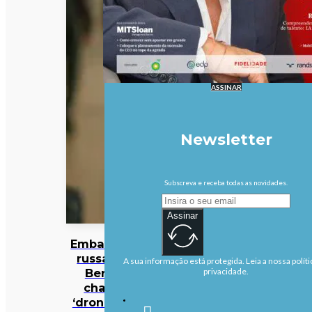
ASSINAR
Newsletter
Subscreva e receba todas as novidades.
Assinar
Embaixada
russa em
A sua informação está protegida. Leia a nossa políti
Berlim
privacidade.
chama
‘drone’ em