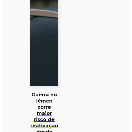
Guerra no
Iémen
corre
maior
risco de
reativação
desde