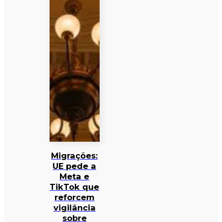
Migrações:
UE pede a
Meta e
TikTok que
reforcem
vigilância
sobre