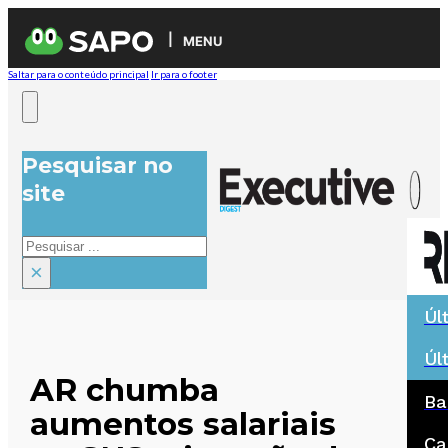
MENU
Saltar para o conteúdo principal
Ir para o footer
Pesquisar no
site
Pesquisar
×
Úl
Úl
AR chumba
Ba
aumentos salariais
Ca