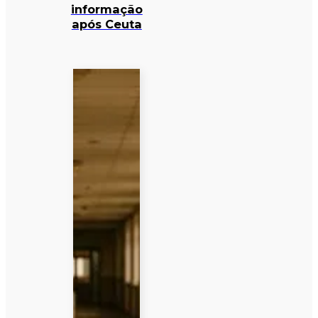
informação
após Ceuta