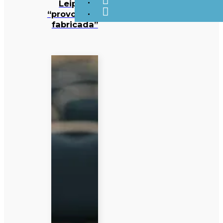
Leipzig
“provocação
fabricada”