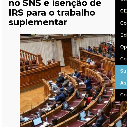
no SNS e isenção de
IRS para o trabalho
CE
suplementar
Co
Ed
Op
Co
Su
As
Co