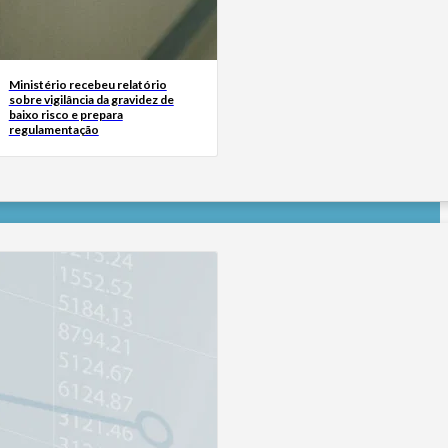
Ministério recebeu relatório
sobre vigilância da gravidez de
baixo risco e prepara
regulamentação