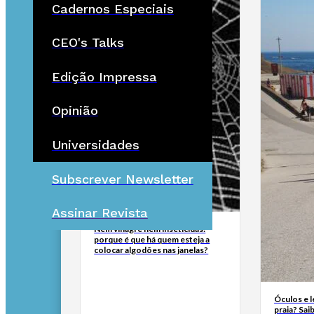
Cadernos Especiais
CEO's Talks
Edição Impressa
Opinião
Universidades
Subscrever Newsletter
Assinar Revista
Nem vinagre nem inseticidas:
porque é que há quem esteja a
colocar algodões nas janelas?
Óculos e l
praia? Sai