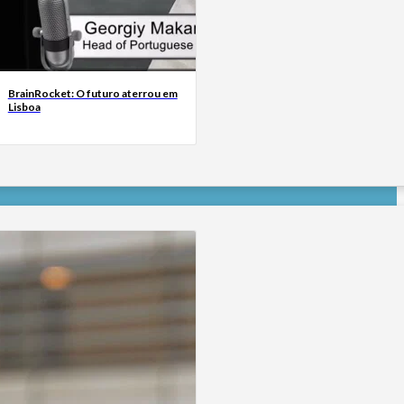
BrainRocket: O futuro aterrou em
Lisboa