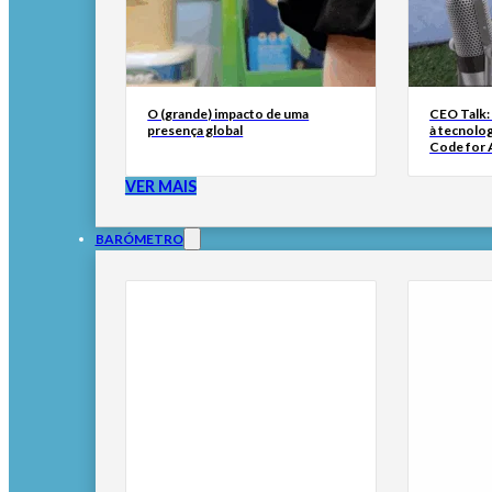
O (grande) impacto de uma
CEO Talk:
presença global
à tecnolog
Code for A
VER MAIS
BARÓMETRO