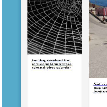
Nem vinagre nem inseticidas:
porque é que há quem esteja a
colocar algodões nas janelas?
Óculos e l
praia? Sai
deve) faze