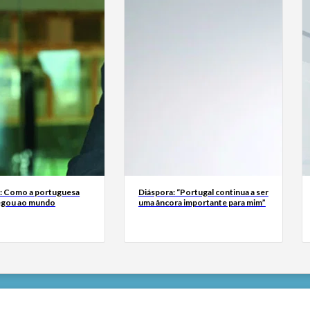
a: Como a portuguesa
Diáspora: “Portugal continua a ser
egou ao mundo
uma âncora importante para mim”