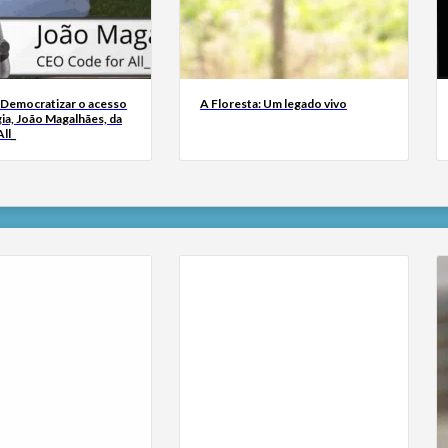
 Democratizar o acesso
A Floresta: Um legado vivo
ia, João Magalhães, da
ll_