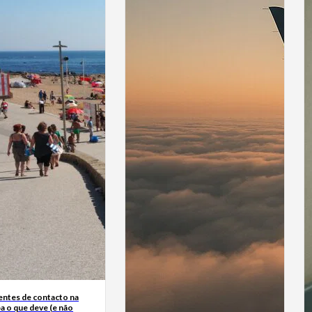
entes de contacto na
ba o que deve (e não