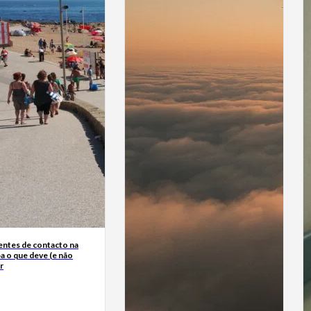
entes de contacto na
ba o que deve (e não
r