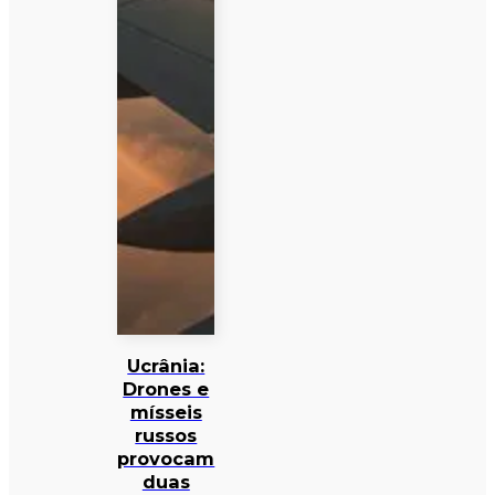
Ucrânia:
Drones e
mísseis
russos
provocam
duas