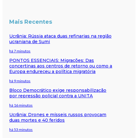
Mais Recentes
Ucrânia: Rússia ataca duas refinarias na região
ucraniana de Sumi
há 7 minutos
PONTOS ESSENCIAIS: Migrações: Das
concertinas aos centros de retorno ou como a
Europa endureceu a política migratória
há 9 minutos
Bloco Democrático exige responsabilização
por repressão policial contra a UNITA
há 16 minutos
Ucrânia: Drones e mísseis russos provocam
duas mortes e 40 feridos
há 53 minutos