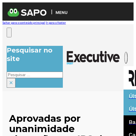
MENU
Saltar para o conteúdo principal
Ir para o footer
Pesquisar no
site
Pesquisar
×
Úl
Úl
Aprovadas por
Ba
unanimidade
Ca