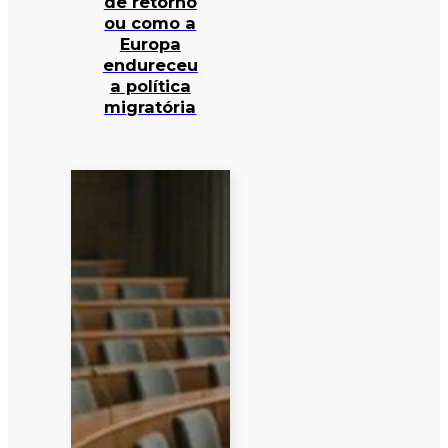
de retorno
ou como a
Europa
endureceu
a política
migratória