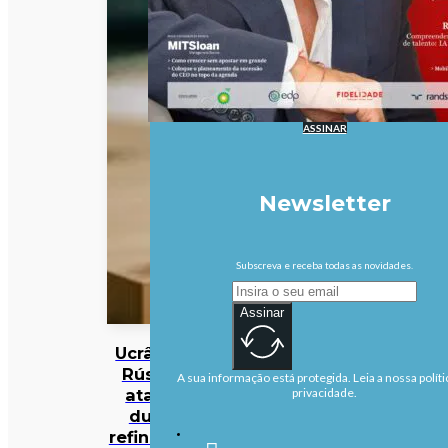
ASSINAR
Newsletter
Subscreva e receba todas as novidades.
Assinar
Ucrânia:
Rússia
A sua informação está protegida. Leia a nossa políti
ataca
privacidade.
duas
refinarias