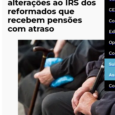
alterações ao IRS dos
reformados que
CE
recebem pensões
Co
com atraso
Ed
Op
Co
Su
As
Co