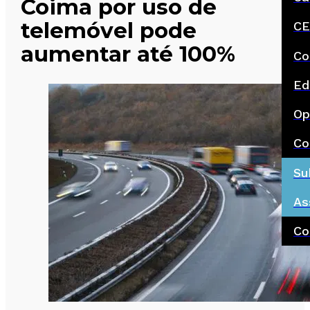
Coima por uso de
telemóvel pode
CE
aumentar até 100%
Co
Ed
Op
Co
Su
As
Co