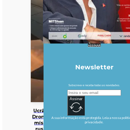
ASSINAR
Newsletter
Subscreva e receba todas as novidades.
Assinar
Ucrânia:
Drones e
A sua informação está protegida. Leia a nossa políti
mísseis
privacidade.
russos