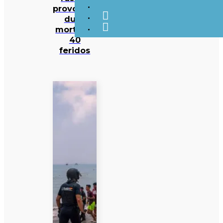
provocam
duas
mortes e
40
feridos