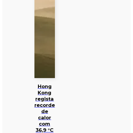
Hong
Kong
regista
recorde
de
calor
com
36,9 °C