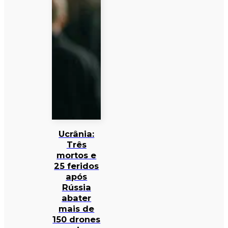
Ucrânia:
Três
mortos e
25 feridos
após
Rússia
abater
mais de
150 drones