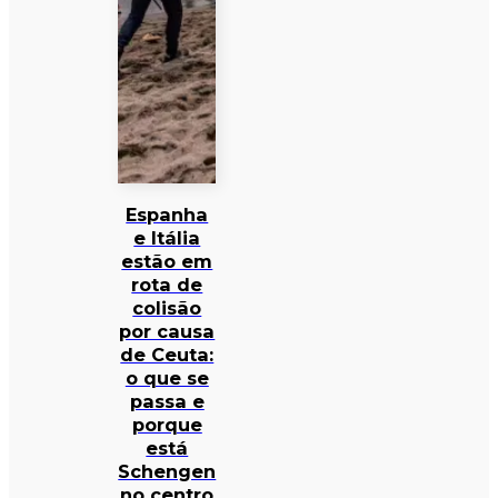
Espanha
e Itália
estão em
rota de
colisão
por causa
de Ceuta:
o que se
passa e
porque
está
Schengen
no centro