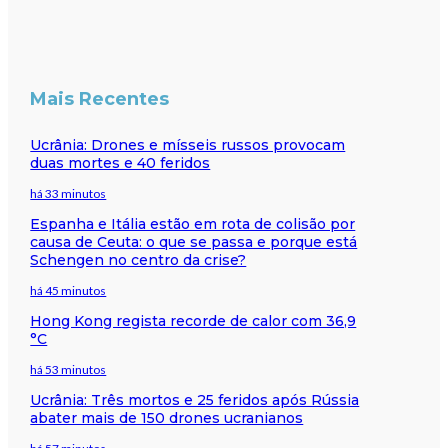
Mais Recentes
Ucrânia: Drones e mísseis russos provocam
duas mortes e 40 feridos
há 33 minutos
Espanha e Itália estão em rota de colisão por
causa de Ceuta: o que se passa e porque está
Schengen no centro da crise?
há 45 minutos
Hong Kong regista recorde de calor com 36,9
°C
há 53 minutos
Ucrânia: Três mortos e 25 feridos após Rússia
abater mais de 150 drones ucranianos