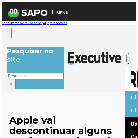
MENU
Saltar para o conteúdo principal
Ir para o footer
Pesquisar no
site
Pesquisar
×
Úl
Úl
Apple vai
Ba
descontinuar alguns
Ca