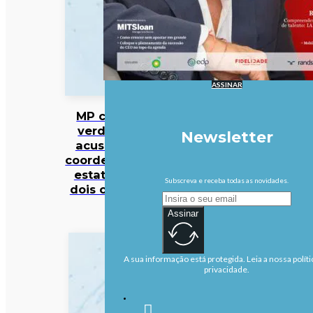
ASSINAR
MP cabo-
verdiano
Newsletter
acusa ex-
coordenador
estatal de
Subscreva e receba todas as novidades.
dois crimes
Assinar
A sua informação está protegida. Leia a nossa políti
privacidade.