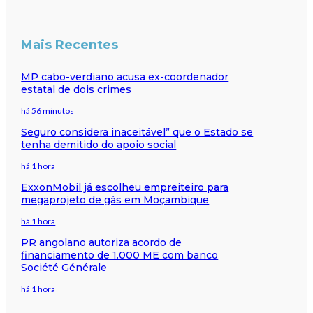
Mais Recentes
MP cabo-verdiano acusa ex-coordenador
estatal de dois crimes
há 56 minutos
Seguro considera inaceitável” que o Estado se
tenha demitido do apoio social
há 1 hora
ExxonMobil já escolheu empreiteiro para
megaprojeto de gás em Moçambique
há 1 hora
PR angolano autoriza acordo de
financiamento de 1.000 ME com banco
Société Générale
há 1 hora