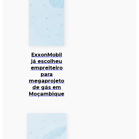
ExxonMobil
já escolheu
empreiteiro
para
megaprojeto
de gás em
Moçambique