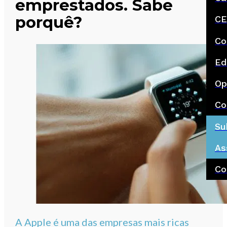
emprestados. Sabe
porquê?
CE
Co
Ed
Op
Co
Su
As
Co
A Apple é uma das empresas mais ricas