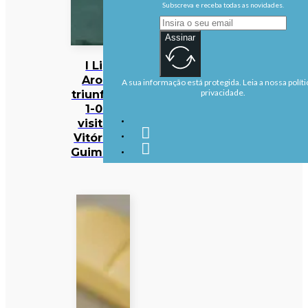
Subscreva e receba todas as novidades.
Assinar
I Liga:
Arouca
A sua informação está protegida. Leia a nossa políti
triunfa por
privacidade.
1-0 na
visita ao
Vitória de
Guimarães