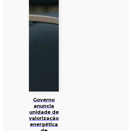
Governo
anuncia
unidade de
valorização
energética
de