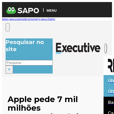
MENU
Saltar para o conteúdo principal
Ir para o footer
Pesquisar no
site
Pesquisar
×
Úl
Úl
Apple pede 7 mil
Ba
milhões
Ca