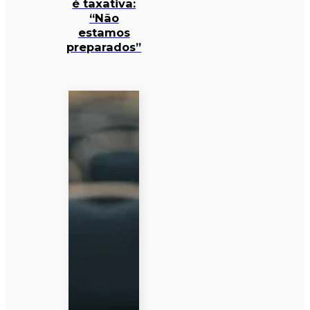
é taxativa:
“Não
estamos
preparados”