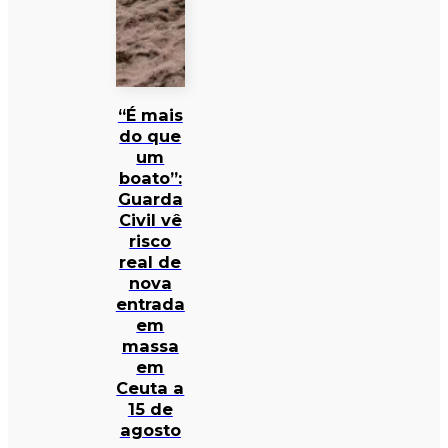
“É mais
do que
um
boato”:
Guarda
Civil vê
risco
real de
nova
entrada
em
massa
em
Ceuta a
15 de
agosto