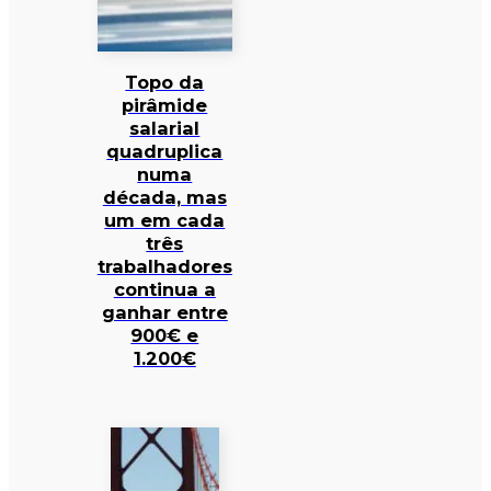
Topo da
pirâmide
salarial
quadruplica
numa
década, mas
um em cada
três
trabalhadores
continua a
ganhar entre
900€ e
1.200€