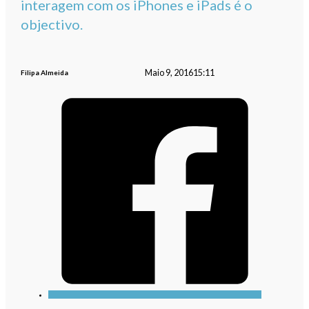
interagem com os iPhones e iPads é o
objectivo.
Maio 9, 2016
15:11
Filipa Almeida