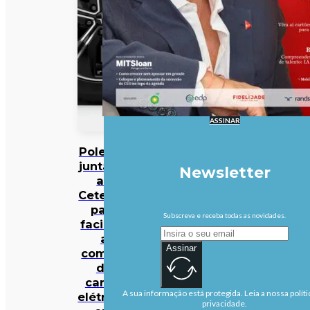
ASSINAR
Polestar
junta-se
Newsletter
ao
Cetelem
para
Subscreva e receba todas as novidades.
facilitar
a
Assinar
compra
de
carros
A sua informação está protegida. Leia a nossa políti
elétricos
privacidade.