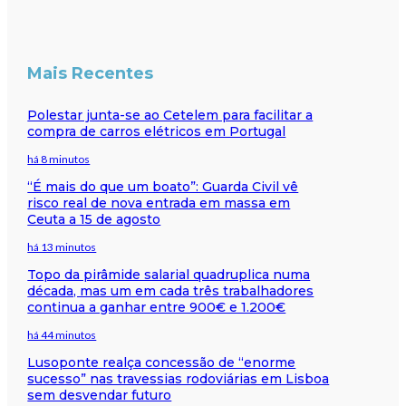
Mais Recentes
Polestar junta-se ao Cetelem para facilitar a
compra de carros elétricos em Portugal
há 8 minutos
“É mais do que um boato”: Guarda Civil vê
risco real de nova entrada em massa em
Ceuta a 15 de agosto
há 13 minutos
Topo da pirâmide salarial quadruplica numa
década, mas um em cada três trabalhadores
continua a ganhar entre 900€ e 1.200€
há 44 minutos
Lusoponte realça concessão de “enorme
sucesso” nas travessias rodoviárias em Lisboa
sem desvendar futuro