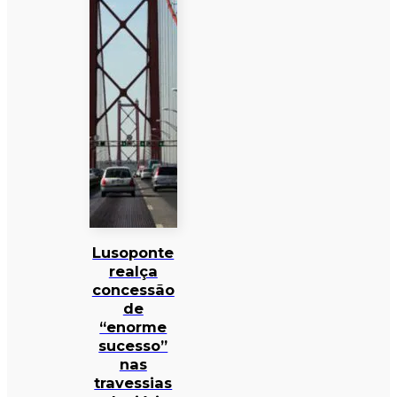
Lusoponte
realça
concessão
de
“enorme
sucesso”
nas
travessias