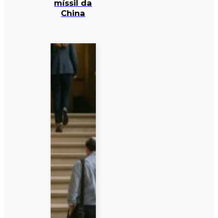
míssil da
China