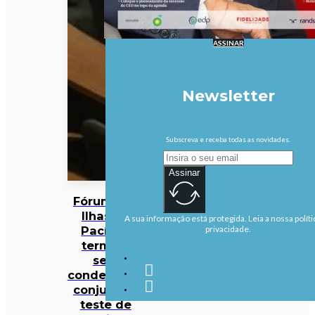
ASSINAR
Newsletter
Subscreva e receba todas as novidades.
Assinar
Fórum das
Ilhas do
A sua informação está protegida. Leia a nossa políti
Pacífico
privacidade.
termina
sem
condenação
conjunta a
teste de