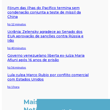
Fórum das Ilhas do Pacífico termina sem
condenação conjunta a teste de míssil da
China
há 12 minutos
Ucrânia: Zelensky agradece ao Senado dos
EUA aprovação de sanções contra Rússia e
Irão
há 40 minutos
Governo venezuelano liberta ex-juíza Maria
Afiuni após 16 anos de prisão
há 56 minutos
Lula culpa Marco Rubio por conflito comercial
com Estados Unidos
há 1 hora
Mais
Notícias