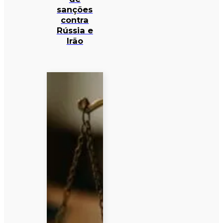
sanções
contra
Rússia e
Irão