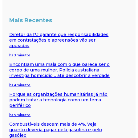
Mais Recentes
Diretor da PJ garante que responsabilidades
em contratações e apreensões vão ser
apuradas
há 3 minutos
Encontram uma mala com o que parece ser o
corpo de uma mulher. Polícia australiana
investiga homicídio… até descobrir a verdade
há 4 minutos
Porque as organizações humanitárias já não
podem tratar a tecnologia como um tema
periférico
há 5 minutos
Combustíveis descem mais de 4%. Veja
quanto deveria pagar pela gasolina e pelo
gasóleo