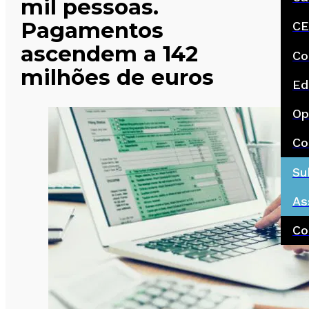
mil pessoas.
Pagamentos
CE
ascendem a 142
Co
milhões de euros
Ed
Op
Co
Su
As
Co