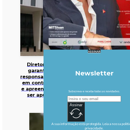
ASSINAR
Diretor da PJ
garante que
Newsletter
responsabilidades
em contratações
e apreensões vão
Subscreva e receba todas as novidades.
ser apuradas
Assinar
A sua informação está protegida. Leia a nossa políti
privacidade.