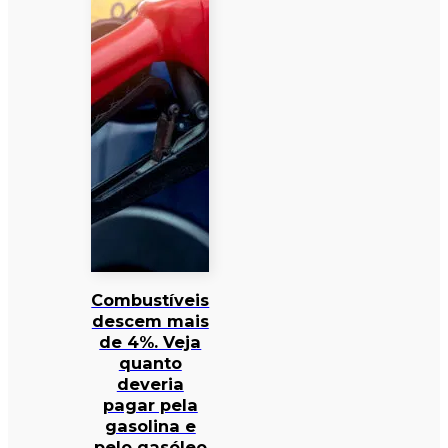
Combustíveis
descem mais
de 4%. Veja
quanto
deveria
pagar pela
gasolina e
pelo gasóleo