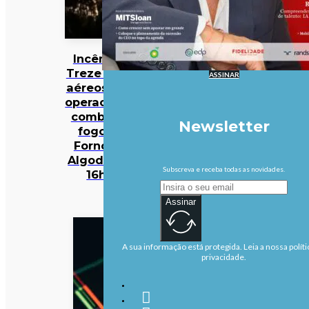
Incêndios:
Treze meios
ASSINAR
aéreos e 301
operacionais
combatem
Newsletter
fogo em
Fornos de
Algodres às
Subscreva e receba todas as novidades.
16h50
Assinar
A sua informação está protegida. Leia a nossa políti
privacidade.