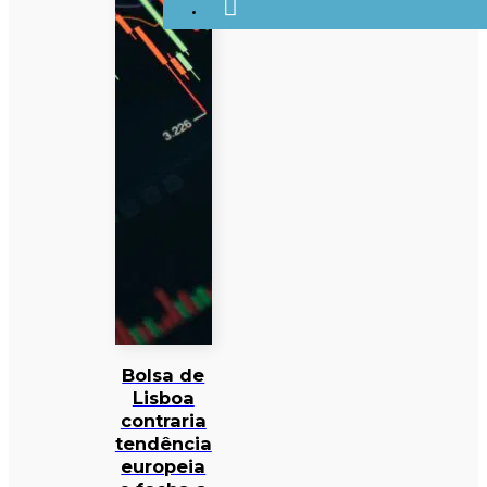
Bolsa de
Lisboa
contraria
tendência
europeia