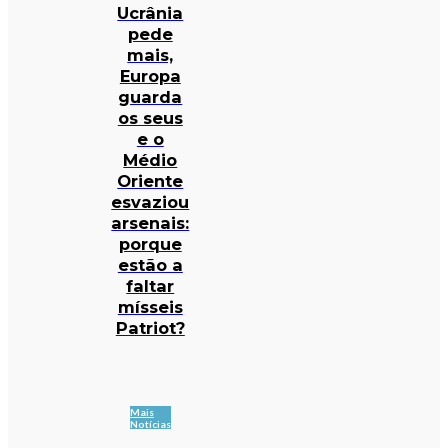
Ucrânia
pede
mais,
Europa
guarda
os seus
e o
Médio
Oriente
esvaziou
arsenais:
porque
estão a
faltar
mísseis
Patriot?
Mais
Notícias