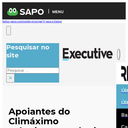
MENU
Saltar para o conteúdo principal
Ir para o footer
Pesquisar no
site
Pesquisar
×
Úl
Úl
Apoiantes do
Ba
Climáximo
Ca