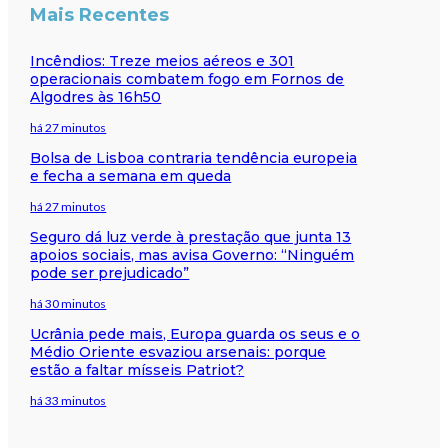
Mais Recentes
Incêndios: Treze meios aéreos e 301
operacionais combatem fogo em Fornos de
Algodres às 16h50
há 27 minutos
Bolsa de Lisboa contraria tendência europeia
e fecha a semana em queda
há 27 minutos
Seguro dá luz verde à prestação que junta 13
apoios sociais, mas avisa Governo: “Ninguém
pode ser prejudicado”
há 30 minutos
Ucrânia pede mais, Europa guarda os seus e o
Médio Oriente esvaziou arsenais: porque
estão a faltar mísseis Patriot?
há 33 minutos