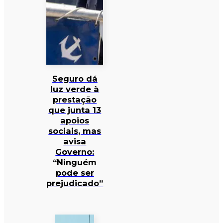
Seguro dá
luz verde à
prestação
que junta 13
apoios
sociais, mas
avisa
Governo:
“Ninguém
pode ser
prejudicado”