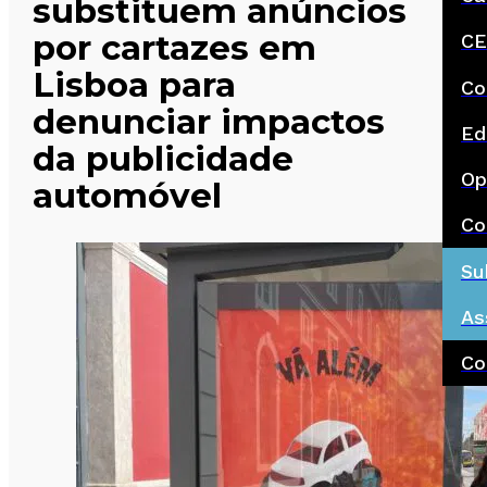
substituem anúncios
por cartazes em
CE
Lisboa para
Co
denunciar impactos
Ed
da publicidade
Op
automóvel
Co
Su
As
Co