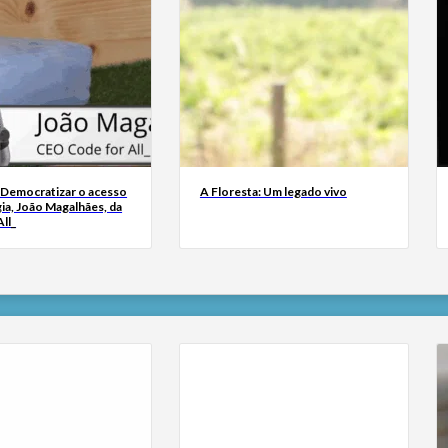
 Democratizar o acesso
A Floresta: Um legado vivo
ia, João Magalhães, da
ll_