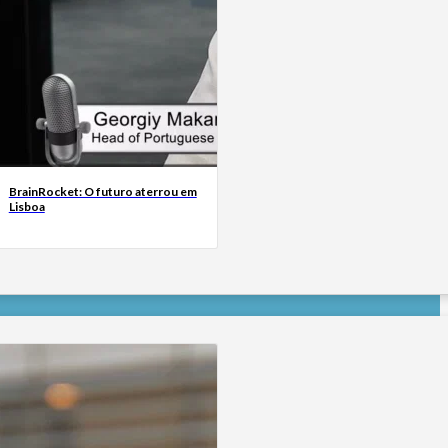
BrainRocket: O futuro aterrou em
Lisboa