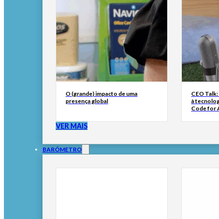
O (grande) impacto de uma
CEO Talk:
presença global
à tecnolog
Code for A
VER MAIS
BARÓMETRO