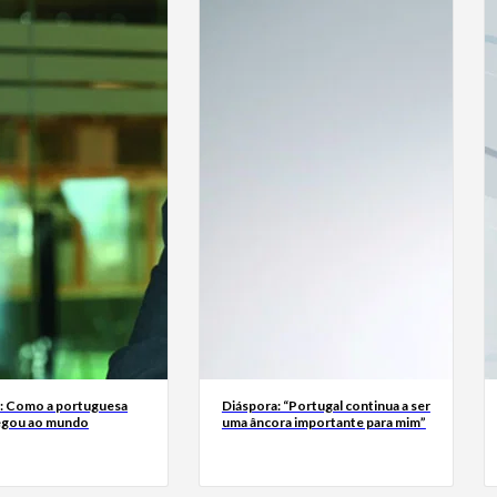
a: Como a portuguesa
Diáspora: “Portugal continua a ser
egou ao mundo
uma âncora importante para mim”