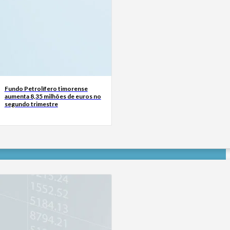
Fundo Petrolífero timorense
aumenta 8,35 milhões de euros no
segundo trimestre