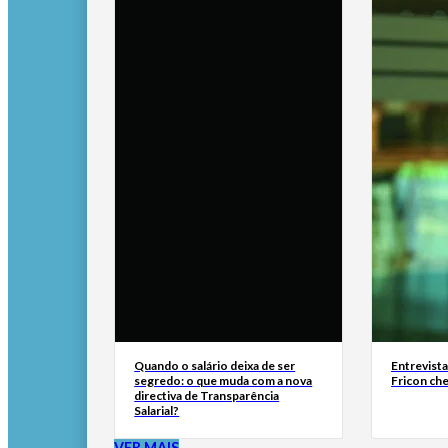
Quando o salário deixa de ser
Entrevist
segredo: o que muda com a nova
Fricon ch
directiva de Transparência
Salarial?
VER MAIS