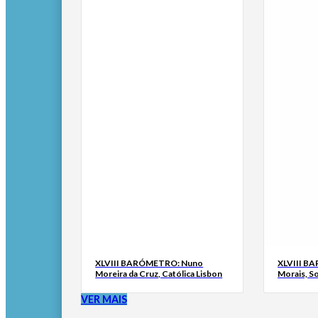
XLVIII BARÓMETRO: Nuno
XLVIII B
Moreira da Cruz, Católica Lisbon
Morais, S
VER MAIS