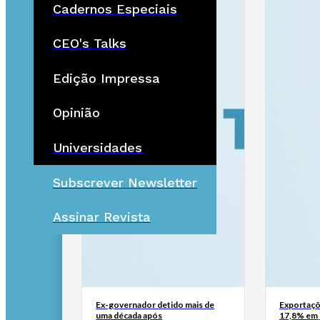
Cadernos Especiais
CEO's Talks
Edição Impressa
Opinião
Universidades
Subscrever Newsletter
Assinar Revista
Ex-governador detido mais de
Exportaçõ
uma década após
17,8% em 