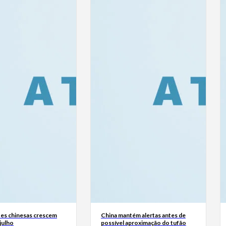
es chinesas crescem
China mantém alertas antes de
julho
possível aproximação do tufão