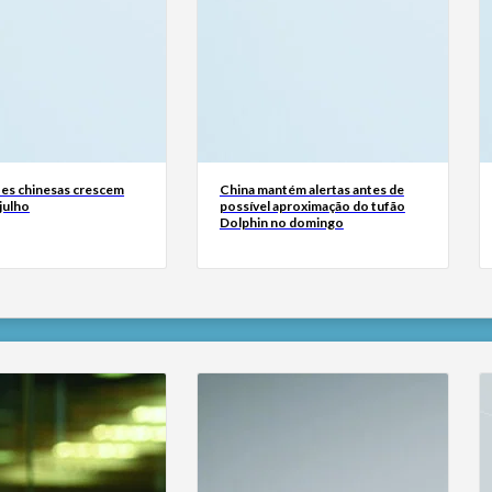
es chinesas crescem
China mantém alertas antes de
julho
possível aproximação do tufão
Dolphin no domingo