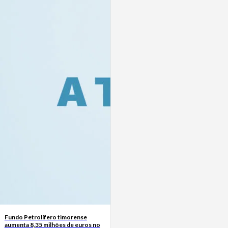
Fundo Petrolífero timorense
aumenta 8,35 milhões de euros no