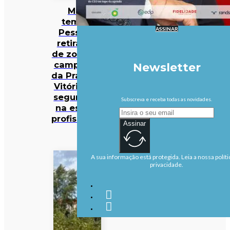
Mau
tempo:
ASSINAR
Pessoas
retiradas
de zona de
campismo
Newsletter
da Praia da
Vitória em
segurança
Subscreva e receba todas as novidades.
na escola
profissional
Assinar
A sua informação está protegida. Leia a nossa políti
privacidade.