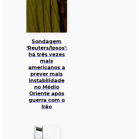
Sondagem
‘Reuters/Ipsos’:
há três vezes
mais
americanos a
prever mais
instabilidade
no Médio
Oriente após
guerra com o
Irão