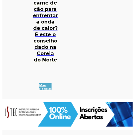
carne de
cão para
enfrentar
a onda
de calor?
É este o
conselho
dado na
Coreia
do Norte
Mais
Notícias