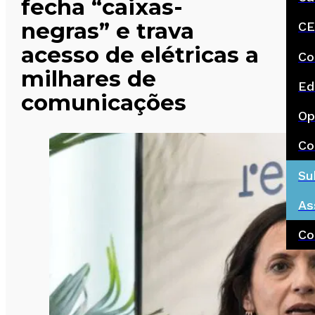
fecha “caixas-
negras” e trava
CE
acesso de elétricas a
Co
milhares de
Ed
comunicações
Op
Co
Su
As
Co