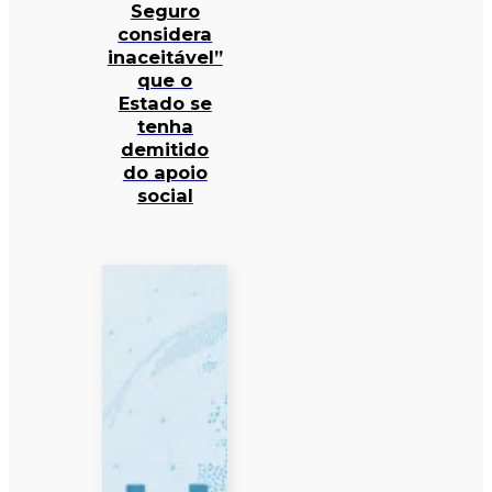
Seguro
considera
inaceitável”
que o
Estado se
tenha
demitido
do apoio
social