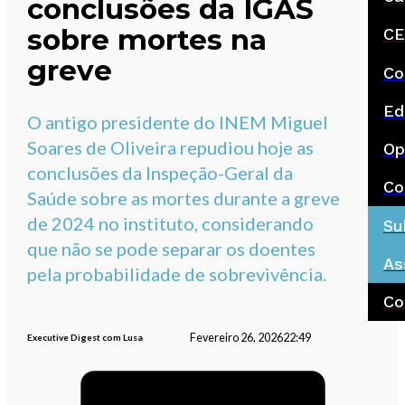
conclusões da IGAS
sobre mortes na
CE
greve
Co
Ed
O antigo presidente do INEM Miguel
Soares de Oliveira repudiou hoje as
Op
conclusões da Inspeção-Geral da
Co
Saúde sobre as mortes durante a greve
de 2024 no instituto, considerando
Su
que não se pode separar os doentes
As
pela probabilidade de sobrevivência.
Co
Fevereiro 26, 2026
22:49
Executive Digest com Lusa