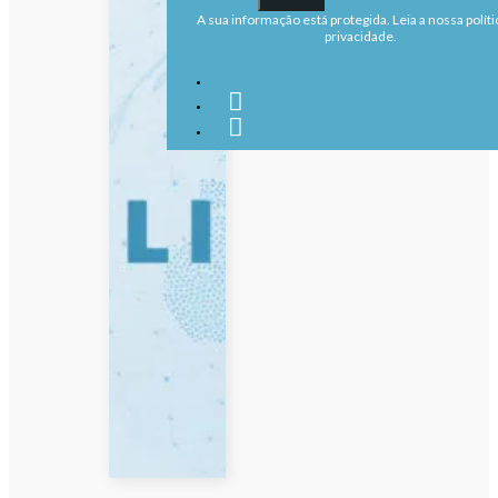
A sua informação está protegida. Leia a nossa políti
privacidade.