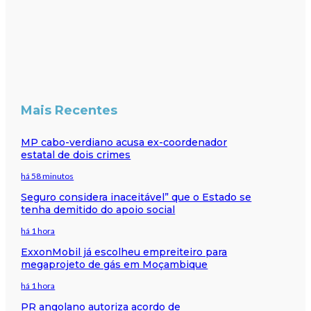
Mais Recentes
MP cabo-verdiano acusa ex-coordenador
estatal de dois crimes
há 58 minutos
Seguro considera inaceitável” que o Estado se
tenha demitido do apoio social
há 1 hora
ExxonMobil já escolheu empreiteiro para
megaprojeto de gás em Moçambique
há 1 hora
PR angolano autoriza acordo de