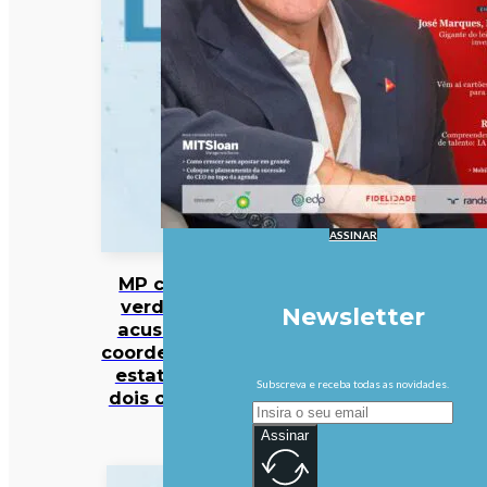
ASSINAR
MP cabo-
verdiano
Newsletter
acusa ex-
coordenador
estatal de
Subscreva e receba todas as novidades.
dois crimes
Assinar