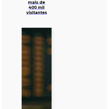
mais de
400 mil
visitantes