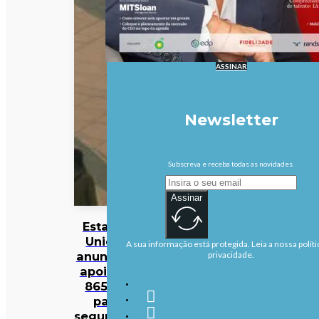
ASSINAR
Newsletter
Subscreva e receba todas as novidades.
Assinar
Estados
Unidos
A sua informação está protegida. Leia a nossa políti
anunciam
privacidade.
apoio de
865 ME
para
segurança