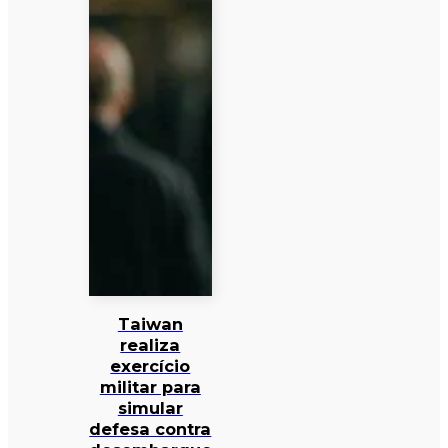
Taiwan
realiza
exercício
militar para
simular
defesa contra