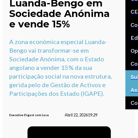
Luanda-Bengo em
Sociedade Anónima
CE
e vende 15%
Co
Ed
A zona económica especial Luanda-
Bengo vai transformar-se em
Op
Sociedade Anónima, com o Estado
Co
angolano a vender 15% da sua
participação social na nova estrutura,
Su
gerida pelo de Gestão de Activos e
As
Participações dos Estado (IGAPE).
Co
Abril 22, 2026
19:29
Executive Digest com Lusa