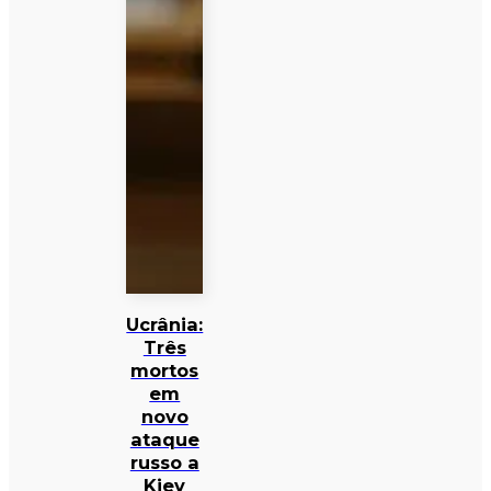
Ucrânia:
Três
mortos
em
novo
ataque
russo a
Kiev