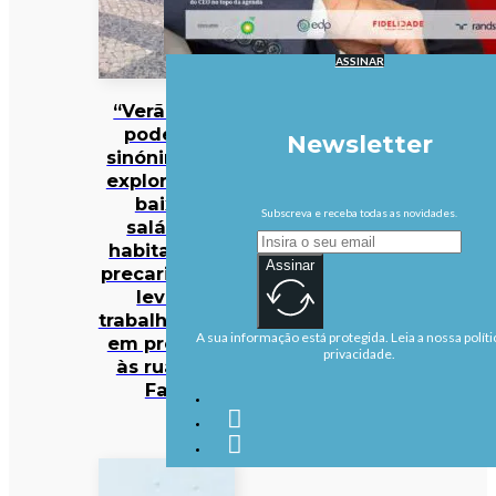
ASSINAR
“Verão não
pode ser
Newsletter
sinónimo de
exploração”:
baixos
Subscreva e receba todas as novidades.
salários,
habitação e
Assinar
precariedade
levam
trabalhadores
A sua informação está protegida. Leia a nossa políti
em protesto
privacidade.
às ruas de
Faro