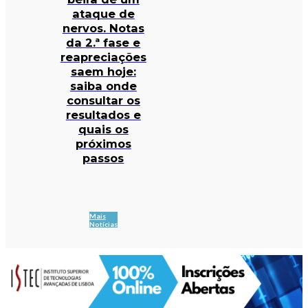
ataque de
nervos. Notas
da 2.ª fase e
reapreciações
saem hoje:
saiba onde
consultar os
resultados e
quais os
próximos
passos
Mais
Notícias