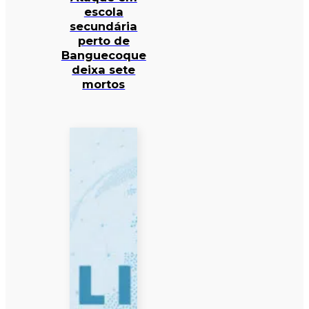
escola
secundária
perto de
Banguecoque
deixa sete
mortos