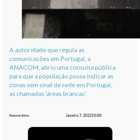
A autoridade que regula as
comunicações em Portugal, a
ANACOM, abriu uma consulta pública
para que a população possa indicar as
zonas sem sinal de rede em Portugal,
as chamadas ‘áreas brancas’.
Janeiro 7, 2022
10:00
Simone Silva