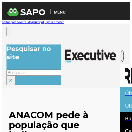
MENU
Saltar para o conteúdo principal
Ir para o footer
Pesquisar no
site
Pesquisar
×
Úl
Úl
ANACOM pede à
Ba
população que
Ca