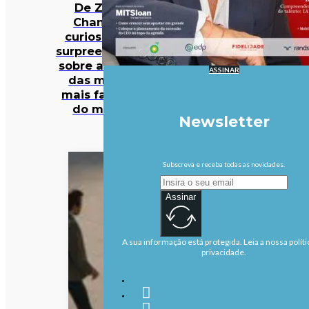
De Zara a
Chanel: 12
curiosidades
surpreendentes
sobre algumas
ASSINAR
das marcas
mais famosas
do mundo
Newsletter
Subscreva e receba todas as novidades.
Assinar
A sua informação está protegida. Leia a nossa políti
privacidade.