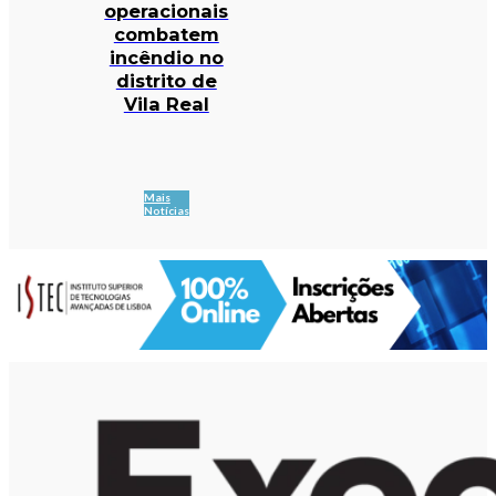
operacionais
combatem
incêndio no
distrito de
Vila Real
Mais
Notícias