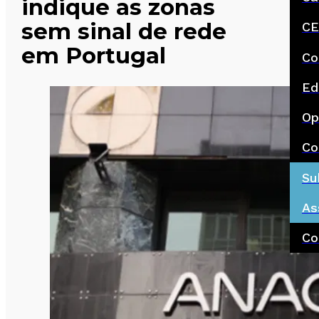
indique as zonas
sem sinal de rede
CE
em Portugal
Co
Ed
Op
Co
Su
As
Co