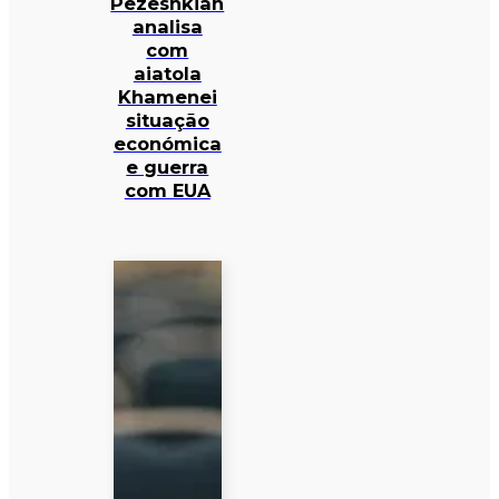
Pezeshkian
analisa
com
aiatola
Khamenei
situação
económica
e guerra
com EUA