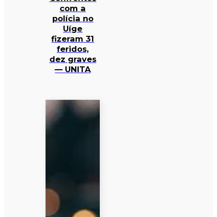
com a
polícia no
Uíge
fizeram 31
feridos,
dez graves
— UNITA