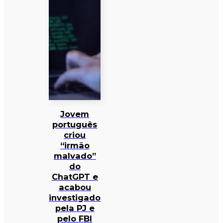
Jovem
português
criou
“irmão
malvado”
do
ChatGPT e
acabou
investigado
pela PJ e
pelo FBI