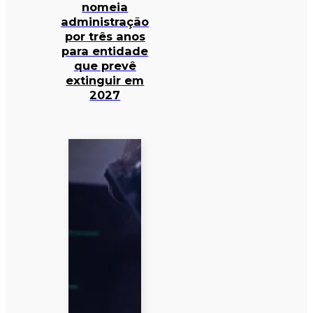
nomeia
administração
por três anos
para entidade
que prevê
extinguir em
2027