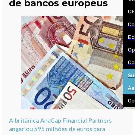
de bancos europeus
CE
Co
Ed
Op
Co
Su
As
Co
A britânica AnaCap Financial Partners
angariou 595 milhões de euros para