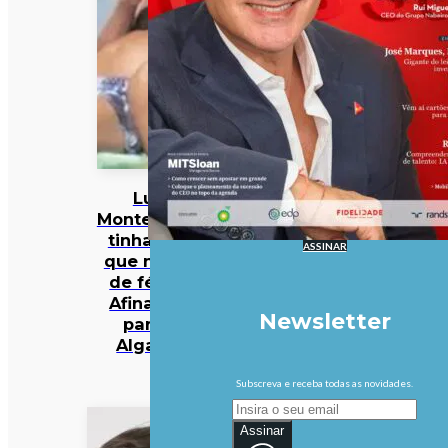
Luís
Montenegro
tinha dito
ASSINAR
que não ia
de férias.
Afinal, foi
Newsletter
para o
Algarve
Subscreva e receba todas as novidades.
Assinar