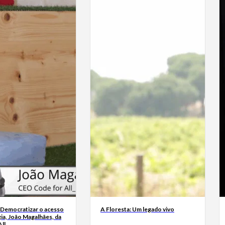
 Democratizar o acesso
A Floresta: Um legado vivo
ia, João Magalhães, da
ll_