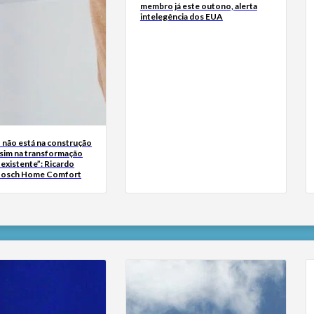
membro já este outono, alerta
intelegência dos EUA
o não está na construção
 sim na transformação
existente”: Ricardo
 Bosch Home Comfort