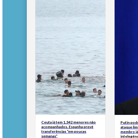
Ceuta já tem 1.342 menores não
Putin pod
acompanhados. Espanha prevê
ataque lim
transferências “em poucas
membro já
semanas”
intelegên