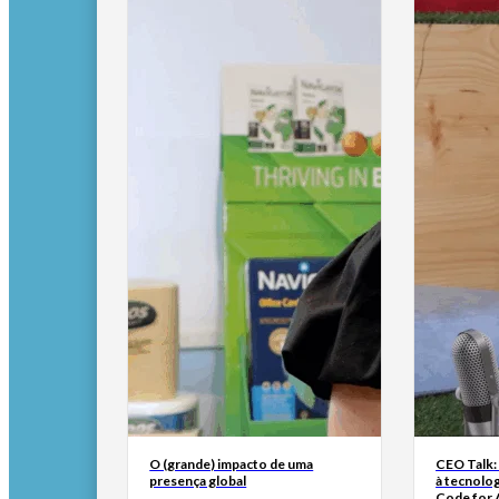
O (grande) impacto de uma
CEO Talk:
presença global
à tecnolog
Code for A