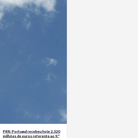
PRR: Portugal recebeu hoje 2.320
milhões de euros referente ao 9.º