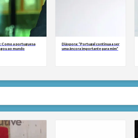
a: Como a portuguesa
Diáspora: “Portugal continua a ser
egou ao mundo
uma âncora importante para mim”