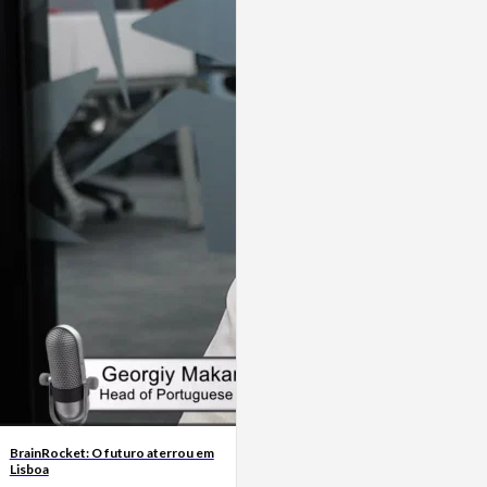
BrainRocket: O futuro aterrou em
Lisboa