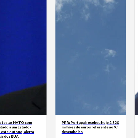
e testar NATO com
PRR: Portugal recebeu hoje 2.320
itado a um Estado-
milhões de euros referente ao 9.º
 este outono, alerta
desembolso
cia dos EUA