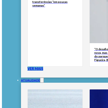
transferências “em poucas
semanas”
“O desafi
nova, mas
do parque 
Figueira,
VER MAIS
ATUALIDADE