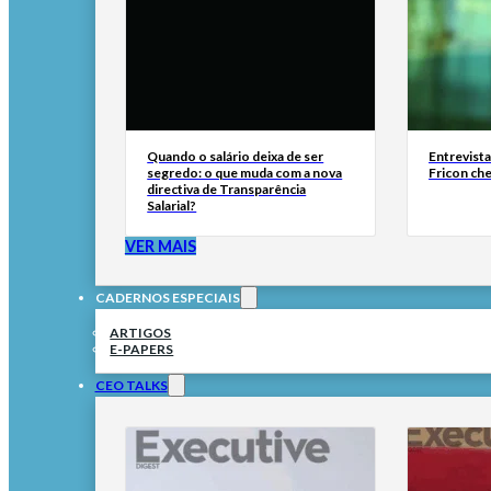
Quando o salário deixa de ser
Entrevist
segredo: o que muda com a nova
Fricon ch
directiva de Transparência
Salarial?
VER MAIS
CADERNOS ESPECIAIS
ARTIGOS
E-PAPERS
CEO TALKS