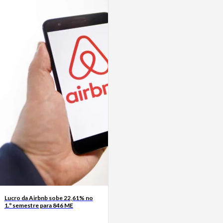
Lucro da Airbnb sobe 22,61% no
1.º semestre para 846 ME