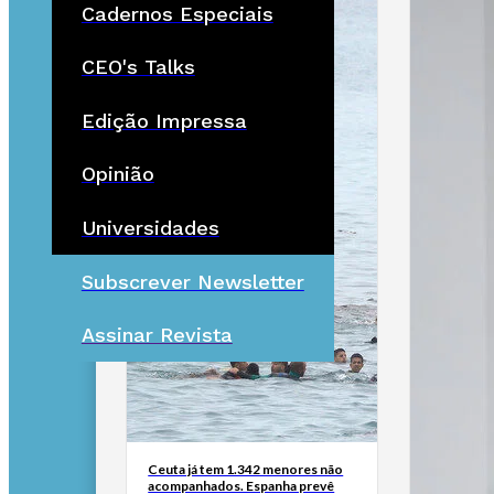
Cadernos Especiais
CEO's Talks
Edição Impressa
Opinião
Universidades
Subscrever Newsletter
Assinar Revista
Ceuta já tem 1.342 menores não
acompanhados. Espanha prevê