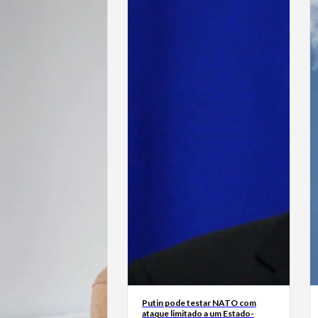
Putin pode testar NATO com
ataque limitado a um Estado-