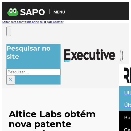
MENU
Saltar para o conteúdo principal
Ir para o footer
Pesquisar no
site
Pesquisar
×
Úl
Úl
Altice Labs obtém
Ba
nova patente
Ca