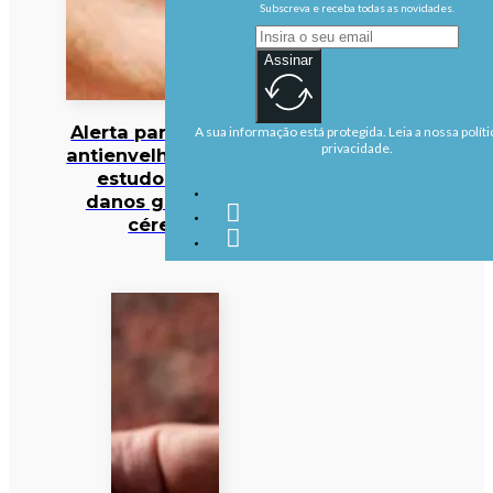
Subscreva e receba todas as novidades.
Assinar
Alerta para cocktail
A sua informação está protegida. Leia a nossa políti
privacidade.
antienvelhecimento:
estudo deteta
danos graves no
cérebro