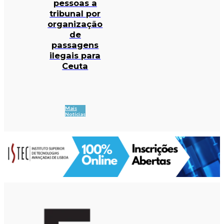
pessoas a
tribunal por
organização
de
passagens
ilegais para
Ceuta
Mais
Notícias