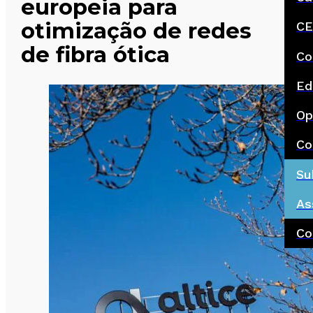
europeia para
otimização de redes
CE
de fibra ótica
Co
Ed
Op
Co
Su
As
Co