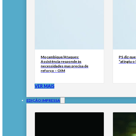
Moçambique/Ataques:
PS diz que
Assistência responde às
“atingiu o
necessidades mas precisa de
reforço – OIM
VER MAIS
EDIÇÃO IMPRESSA