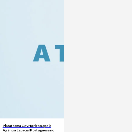
Plataforma GovHorizon apoia
Agência Espacial Portuguesa no