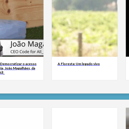
 Democratizar o acesso
A Floresta: Um legado vivo
ia, João Magalhães, da
ll_