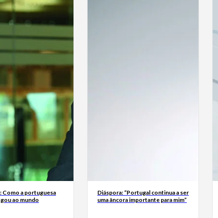
a: Como a portuguesa
Diáspora: “Portugal continua a ser
egou ao mundo
uma âncora importante para mim”