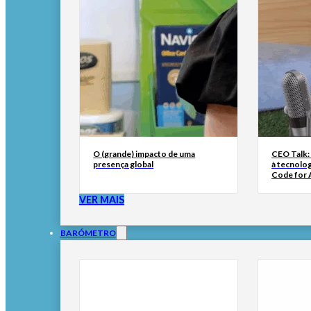
O (grande) impacto de uma
CEO Talk:
presença global
à tecnolog
Code for A
VER MAIS
BARÓMETRO