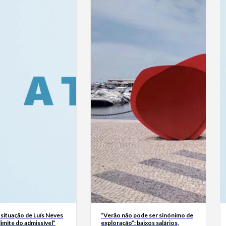
 situação de Luís Neves
“Verão não pode ser sinónimo de
 limite do admissível”
exploração”: baixos salários,