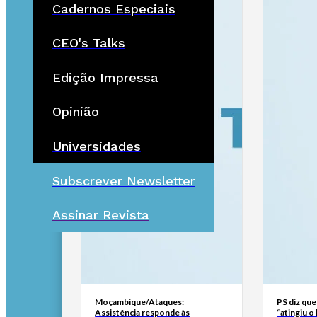
Cadernos Especiais
CEO's Talks
Edição Impressa
Opinião
Universidades
Subscrever Newsletter
Assinar Revista
Moçambique/Ataques:
PS diz que
Assistência responde às
“atingiu o