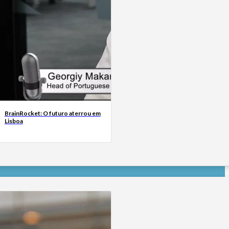
BrainRocket: O futuro aterrou em
Lisboa