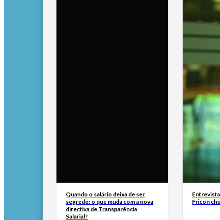
Quando o salário deixa de ser
Entrevist
segredo: o que muda com a nova
Fricon ch
directiva de Transparência
Salarial?