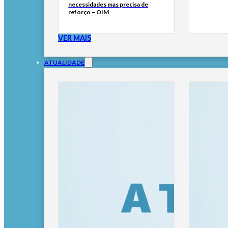
necessidades mas precisa de
reforço – OIM
VER MAIS
ATUALIDADE