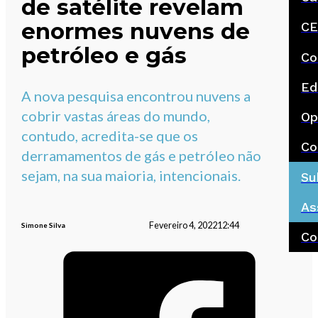
de satélite revelam
enormes nuvens de
CE
petróleo e gás
Co
Ed
A nova pesquisa encontrou nuvens a
cobrir vastas áreas do mundo,
Op
contudo, acredita-se que os
Co
derramamentos de gás e petróleo não
sejam, na sua maioria, intencionais.
Su
As
Fevereiro 4, 2022
12:44
Simone Silva
Co