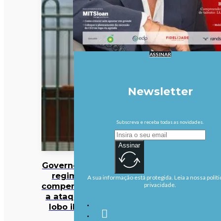
ASSINAR
Newsletter
Subscreva e receba todas as novidades.
Assinar
Governo altera
regime de
A sua informação está protegida. Leia a nossa políti
compensações
privacidade.
a ataques de
lobo ibérico