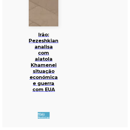
Irão:
Pezeshkian
analisa
com
aiatola
Khamenei
situação
económica
e guerra
com EUA
Mais
Notícias