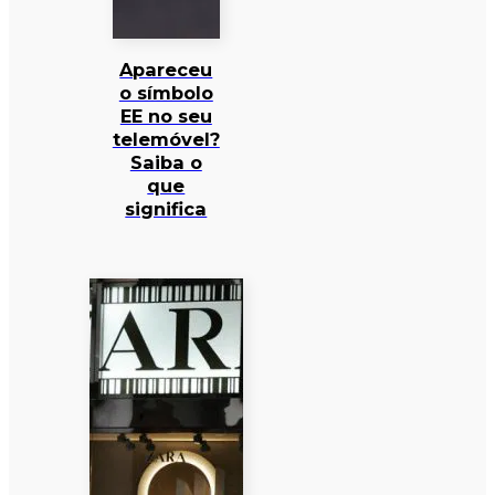
Apareceu
o símbolo
EE no seu
telemóvel?
Saiba o
que
significa