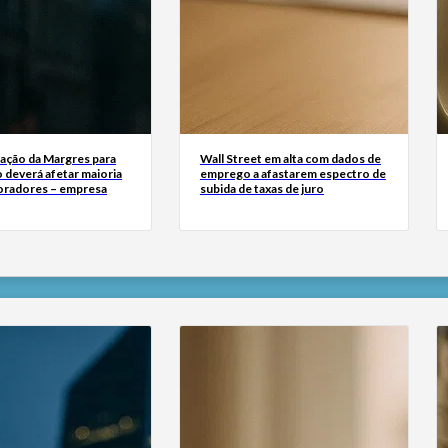
zação da Margres para
Wall Street em alta com dados de
 deverá afetar maioria
emprego a afastarem espectro de
oradores – empresa
subida de taxas de juro