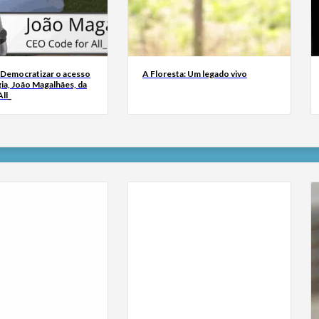
 Democratizar o acesso
A Floresta: Um legado vivo
ia, João Magalhães, da
ll_