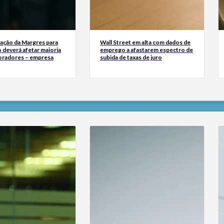
zação da Margres para
Wall Street em alta com dados de
 deverá afetar maioria
emprego a afastarem espectro de
oradores – empresa
subida de taxas de juro