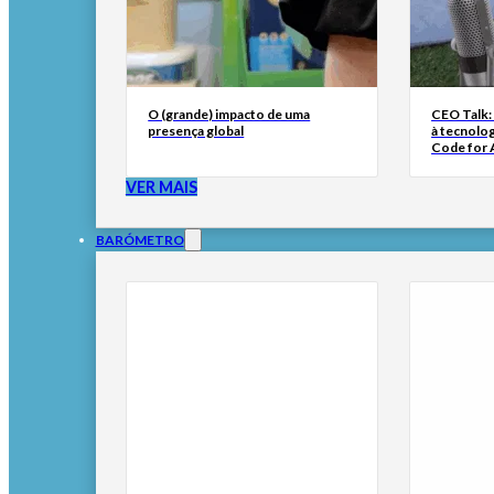
O (grande) impacto de uma
CEO Talk:
presença global
à tecnolog
Code for A
VER MAIS
BARÓMETRO