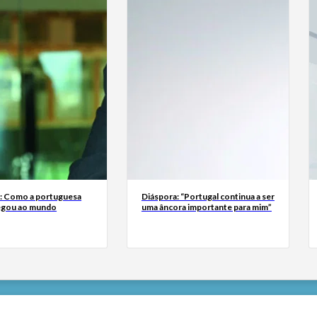
a: Como a portuguesa
Diáspora: “Portugal continua a ser
egou ao mundo
uma âncora importante para mim”