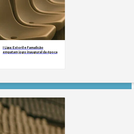
I Liga: Estoril e Famalicão
empatam jogo inaugural da época