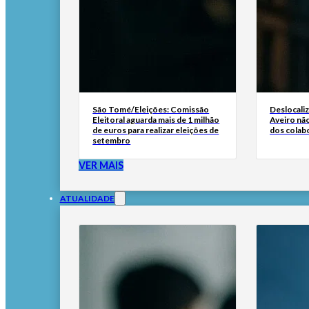
São Tomé/Eleições: Comissão
Deslocali
Eleitoral aguarda mais de 1 milhão
Aveiro não
de euros para realizar eleições de
dos colab
setembro
VER MAIS
ATUALIDADE