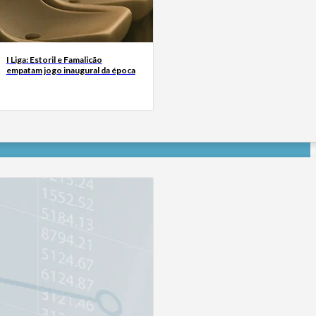
I Liga: Estoril e Famalicão
empatam jogo inaugural da época