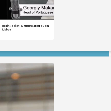
BrainRocket: O futuro aterrou em
Lisboa