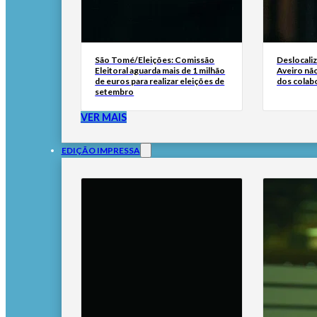
São Tomé/Eleições: Comissão
Deslocali
Eleitoral aguarda mais de 1 milhão
Aveiro não
de euros para realizar eleições de
dos colab
setembro
VER MAIS
EDIÇÃO IMPRESSA