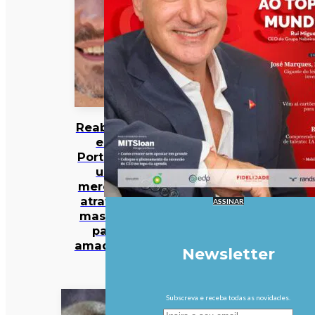
Reabilitar
em
Portugal:
um
mercado
atrativo,
ASSINAR
mas não
para
amadores
Newsletter
Subscreva e receba todas as novidades.