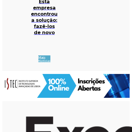
Esta
empresa
encontrou
a solução:
fazê-los
de novo
Mais
Notícias