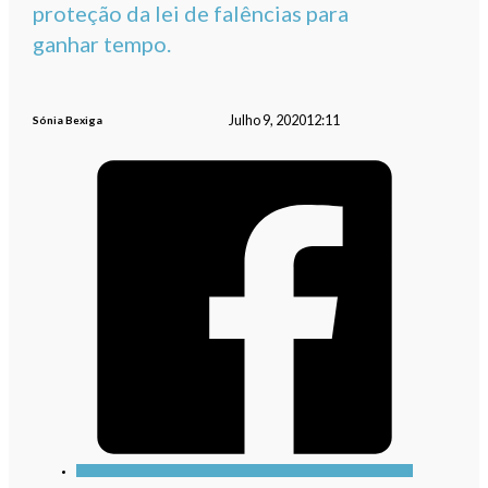
proteção da lei de falências para
ganhar tempo.
Julho 9, 2020
12:11
Sónia Bexiga