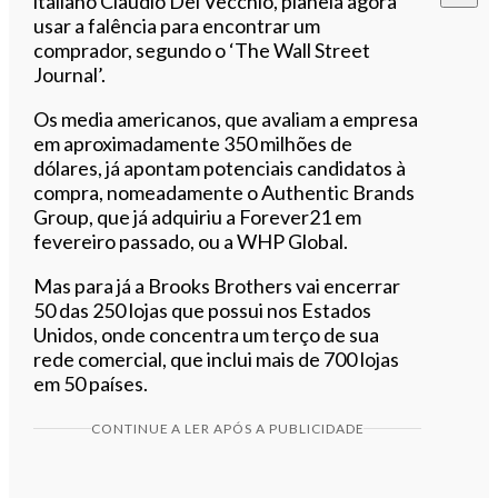
italiano Claudio Del Vecchio, planeia agora
usar a falência para encontrar um
comprador, segundo o ‘The Wall Street
Journal’.
Os media americanos, que avaliam a empresa
em aproximadamente 350 milhões de
dólares, já apontam potenciais candidatos à
compra, nomeadamente o Authentic Brands
Group, que já adquiriu a Forever21 em
fevereiro passado, ou a WHP Global.
Mas para já a Brooks Brothers vai encerrar
50 das 250 lojas que possui nos Estados
Unidos, onde concentra um terço de sua
rede comercial, que inclui mais de 700 lojas
em 50 países.
CONTINUE A LER APÓS A PUBLICIDADE