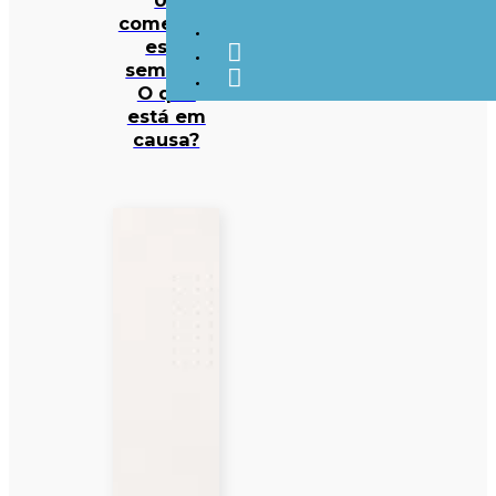
começam
esta
semana.
O que
está em
causa?