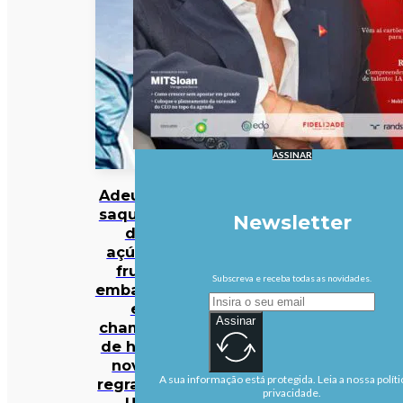
ASSINAR
Adeus às
saquetas
Newsletter
de
açúcar,
fruta
Subscreva e receba todas as novidades.
embalada
e
Assinar
champôs
de hotel:
novas
A sua informação está protegida. Leia a nossa políti
regras da
privacidade.
UE