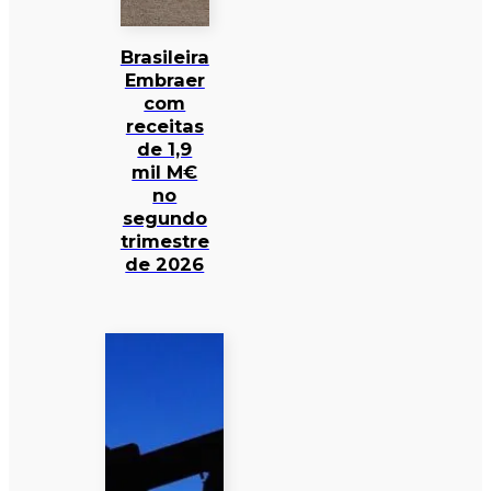
Brasileira
Embraer
com
receitas
de 1,9
mil M€
no
segundo
trimestre
de 2026