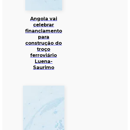
Angola vai
celebrar
financiamento
para
construção do
troço
ferroviário
Luena-
Saurimo