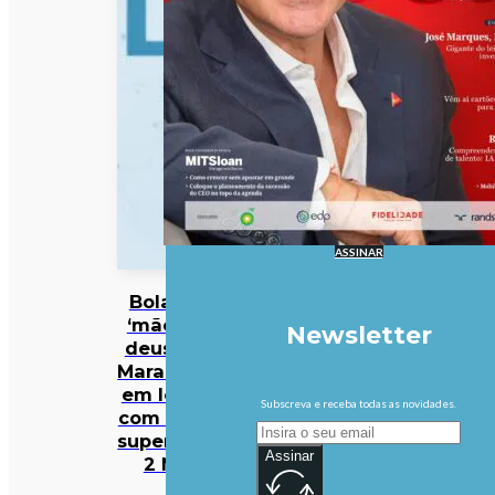
ASSINAR
Bola da
‘mão de
Newsletter
deus’ de
Maradona
em leilão
Subscreva e receba todas as novidades.
com valor
superior a
Assinar
2 ME