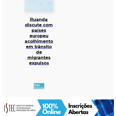
Ruanda
discute com
países
europeu
acolhimento
em trânsito
de
migrantes
expulsos
Mais
Notícias