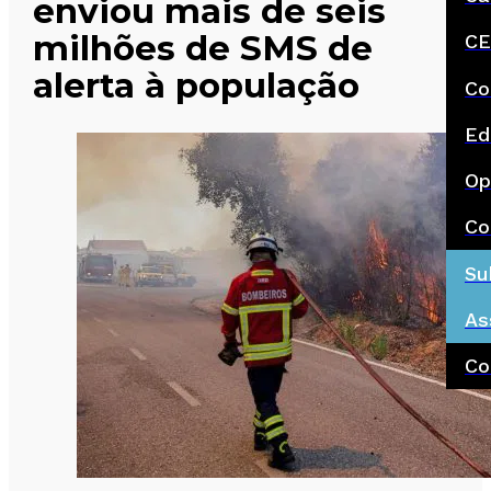
enviou mais de seis
milhões de SMS de
CE
alerta à população
Co
Ed
Op
Co
Su
As
Co