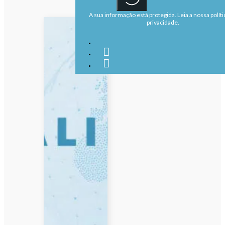
A sua informação está protegida. Leia a nossa políti
privacidade.