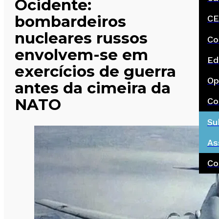
Ocidente:
bombardeiros
CE
nucleares russos
Co
envolvem-se em
Ed
exercícios de guerra
Op
antes da cimeira da
NATO
Co
Su
As
Co