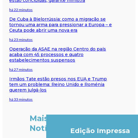
estão concluídas, garante ministra
há 22 minutos
De Cuba à Bielorrússia: como a migração se
tornou uma arma para pressionar a Europa – e
Ceuta pode abrir uma nova era
há 23 minutos
Operação da ASAE na região Centro do país
acaba com 45 processos e quatro
estabelecimentos suspensos
há 27 minutos
Irmãos Tate estão presos nos EUA e Trump
tem um problema: Reino Unido e Roménia
querem julgá-los
há 33 minutos
Mais
Notícias
Edição Impressa