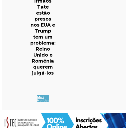
Irmãos
Tate
estão
presos
nos EUA e
Trump
tem um
problema:
Reino
Unido e
Roménia
querem
julgá-los
Mais
Notícias