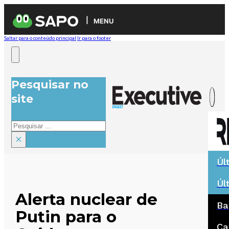
MENU
Saltar para o conteúdo principal
Ir para o footer
Pesquisar no
site
Pesquisar
×
Úl
Úl
Alerta nuclear de
Ba
Putin para o
Ca