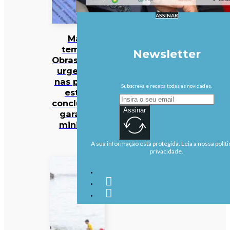
ASSINAR
Mau
tempo:
Newsletter
Obras mais
urgentes
nas praias
Subscreva e receba todas as novidades.
estão
concluídas,
Assinar
garante
ministra
A sua informação está protegida. Leia a nossa políti
privacidade.