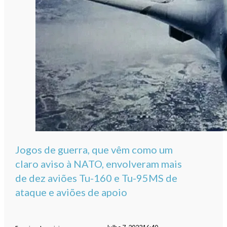
Jogos de guerra, que vêm como um
claro aviso à NATO, envolveram mais
de dez aviões Tu-160 e Tu-95MS de
ataque e aviões de apoio