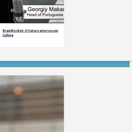
BrainRocket: O futuro aterrou em
Lisboa