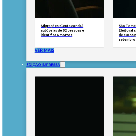
Migrações: Ceuta conclui
São Tomé/
autópsias de 82 pessoas e
Eleitoral 
identifica 6 mortos
de euros p
setembro
VER MAIS
EDIÇÃO IMPRESSA