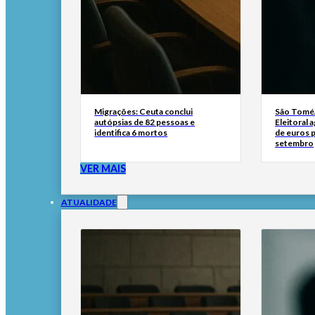
Migrações: Ceuta conclui
São Tomé/
autópsias de 82 pessoas e
Eleitoral 
identifica 6 mortos
de euros p
setembro
VER MAIS
ATUALIDADE