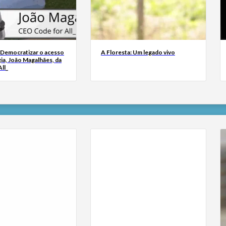
 Democratizar o acesso
A Floresta: Um legado vivo
ia, João Magalhães, da
ll_