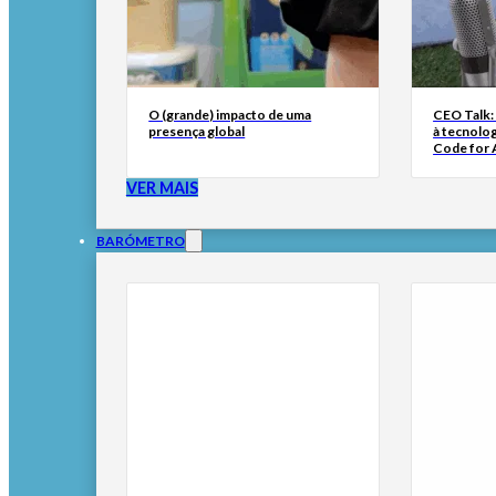
O (grande) impacto de uma
CEO Talk:
presença global
à tecnolog
Code for A
VER MAIS
BARÓMETRO