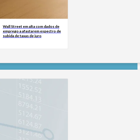
Wall Street em alta com dados de
emprego a afastarem espectro de
subida de taxas de juro