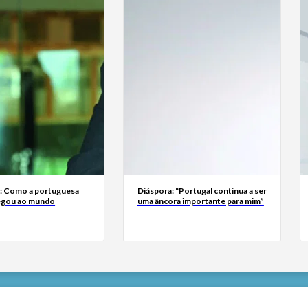
a: Como a portuguesa
Diáspora: “Portugal continua a ser
egou ao mundo
uma âncora importante para mim”