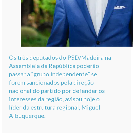
Os três deputados do PSD/Madeira na
Assembleia da República poderão
passar a “grupo independente” se
forem sancionados pela direção
nacional do partido por defender os
interesses da região, avisou hoje o
líder da estrutura regional, Miguel
Albuquerque.