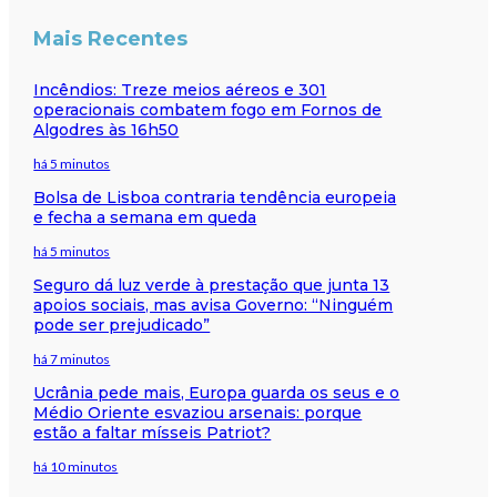
Mais Recentes
Incêndios: Treze meios aéreos e 301
operacionais combatem fogo em Fornos de
Algodres às 16h50
há 5 minutos
Bolsa de Lisboa contraria tendência europeia
e fecha a semana em queda
há 5 minutos
Seguro dá luz verde à prestação que junta 13
apoios sociais, mas avisa Governo: “Ninguém
pode ser prejudicado”
há 7 minutos
Ucrânia pede mais, Europa guarda os seus e o
Médio Oriente esvaziou arsenais: porque
estão a faltar mísseis Patriot?
há 10 minutos