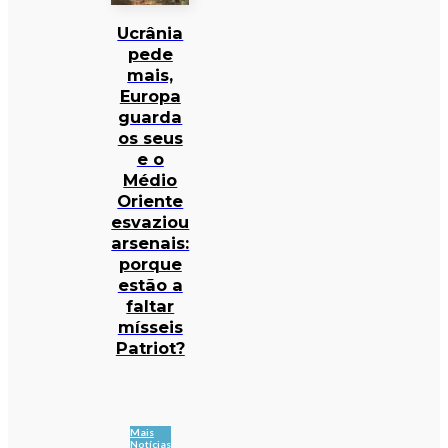
Ucrânia
pede
mais,
Europa
guarda
os seus
e o
Médio
Oriente
esvaziou
arsenais:
porque
estão a
faltar
mísseis
Patriot?
Mais
Notícias