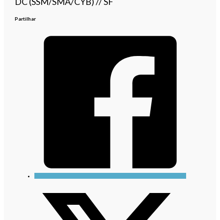
DC (SSM/SMA/CYB) // SF
Partilhar