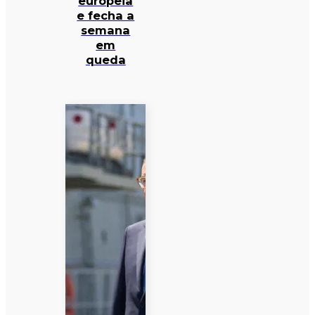
europeia
e fecha a
semana
em
queda