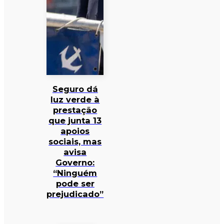
Seguro dá
luz verde à
prestação
que junta 13
apoios
sociais, mas
avisa
Governo:
“Ninguém
pode ser
prejudicado”