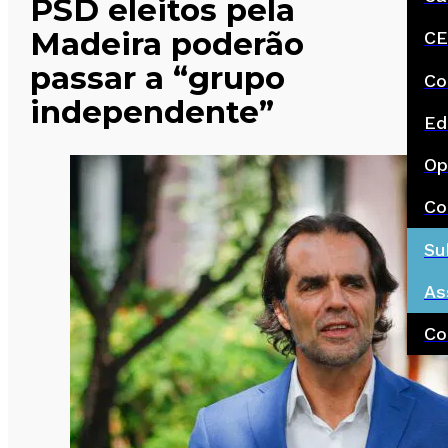
PSD eleitos pela
Madeira poderão
CE
passar a “grupo
Co
independente”
Ed
Op
Co
Su
As
Co