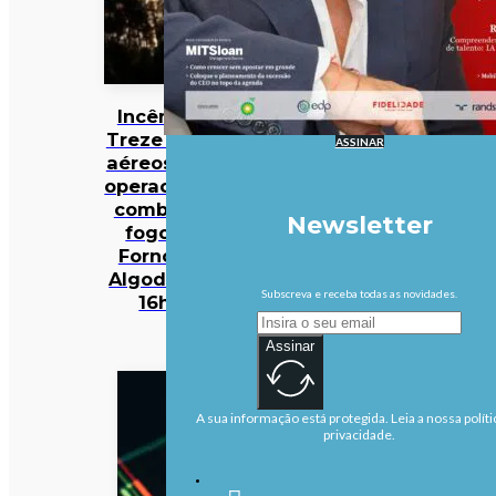
Incêndios:
Treze meios
ASSINAR
aéreos e 301
operacionais
combatem
Newsletter
fogo em
Fornos de
Algodres às
Subscreva e receba todas as novidades.
16h50
Assinar
A sua informação está protegida. Leia a nossa políti
privacidade.