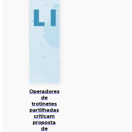
Operadores
de
trotinetes
partilhadas
criticam
proposta
de