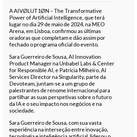
Ouvir este artigo
A AIVØLUT1ØN – The Transformative
Power of Artificial Intelligence, que terá
lugar no dia 29 de maio de 2024, na MEO
Arena, em Lisboa, confirmou as últimas
oradoras que completam e dão assim por
fechado o programa oficial do evento.
Sara Guerreiro de Sousa, AI Innovation
Product Manager na Unbabel Labs & Center
for Responsible AI, e Patrícia Milheiro, AI
Services Director na Singularity, parte da
Devoteam, juntam-se a um grupo de
palestrantes de renome internacional para
partilhar as suas perspetivas sobre o futuro
da IA e o seu impacto nos negócios e na
sociedade.
Sara Guerreiro de Sousa, com sua vasta
experiência na interseção entre inovação,
tecnologia e inteligência artificial, liderou o