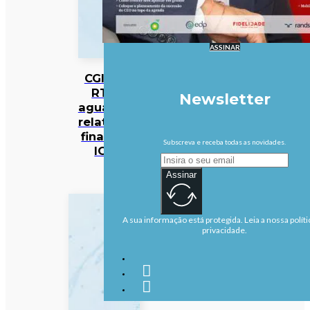
ASSINAR
CGI da
RTP
Newsletter
aguarda
relatório
final da
Subscreva e receba todas as novidades.
IGF
Assinar
A sua informação está protegida. Leia a nossa políti
privacidade.