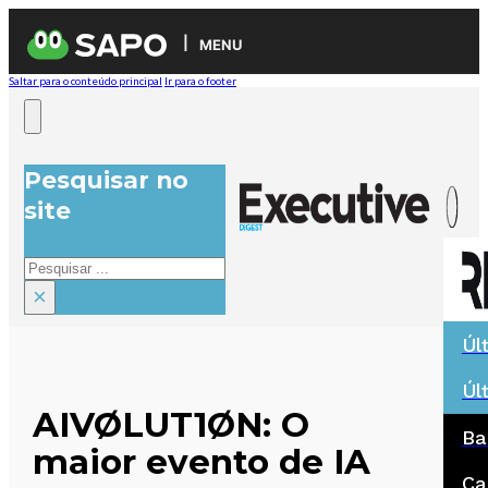
MENU
Saltar para o conteúdo principal
Ir para o footer
Pesquisar no
site
Pesquisar
×
Úl
Úl
AIVØLUT1ØN: O
Ba
maior evento de IA
Ca