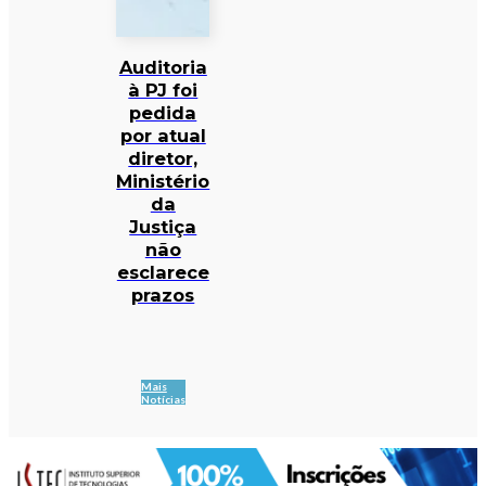
Auditoria
à PJ foi
pedida
por atual
diretor,
Ministério
da
Justiça
não
esclarece
prazos
Mais
Notícias