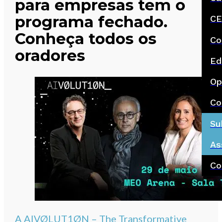
para empresas tem o
programa fechado.
CE
Conheça todos os
Co
oradores
Ed
Op
Co
Su
As
Co
A AIVØLUT1ØN – The Transformative