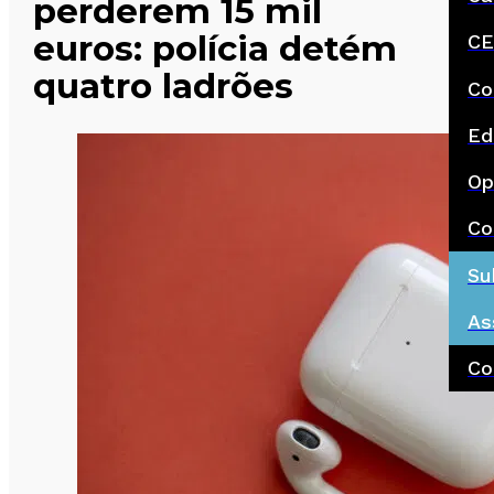
perderem 15 mil
euros: polícia detém
CE
quatro ladrões
Co
Ed
Op
Co
Su
As
Co