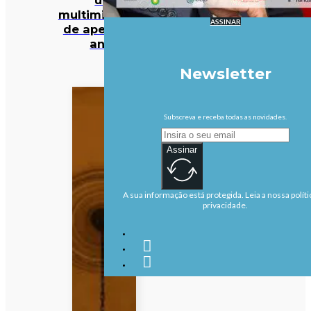
multimilionário
ASSINAR
de apenas 27
anos
Newsletter
Subscreva e receba todas as novidades.
Assinar
A sua informação está protegida. Leia a nossa políti
privacidade.