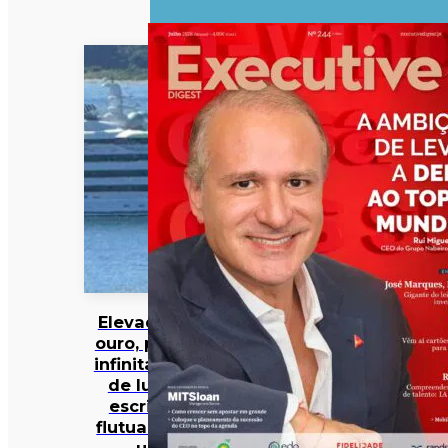
Elevador de
ouro, piscina
infinita e spa
de luxo: o
escritório
flutuante de
um