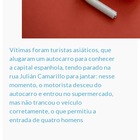
Vítimas foram turistas asiáticos, que
alugaram um autocarro para conhecer
a capital espanhola, tendo parado na
rua Julián Camarillo para jantar: nesse
momento, o motorista desceu do
autocarro e entrou no supermercado,
mas não trancou o veículo
corretamente, o que permitiu a
entrada de quatro homens