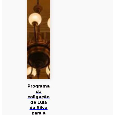
Programa
da
coligação
de Lula
da Silva
para a