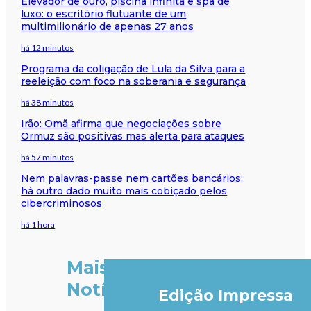
Elevador de ouro, piscina infinita e spa de
luxo: o escritório flutuante de um
multimilionário de apenas 27 anos
há 12 minutos
Programa da coligação de Lula da Silva para a
reeleição com foco na soberania e segurança
há 38 minutos
Irão: Omã afirma que negociações sobre
Ormuz são positivas mas alerta para ataques
há 57 minutos
Nem palavras-passe nem cartões bancários:
há outro dado muito mais cobiçado pelos
cibercriminosos
há 1 hora
Mais
Notícias
Edição Impressa