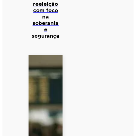
reeleição
com foco
na
soberania
e
segurança