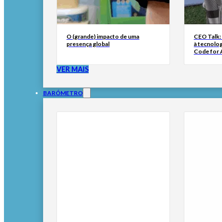
O (grande) impacto de uma
CEO Talk:
presença global
à tecnolog
Code for A
VER MAIS
BARÓMETRO