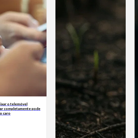
ixar o telemóvel
ar completamente pode
o caro