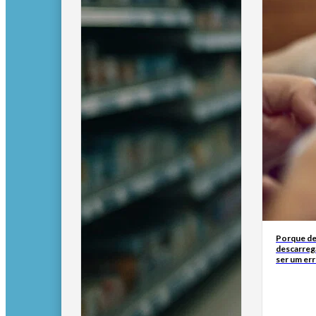
Porque de
descarreg
ser um err