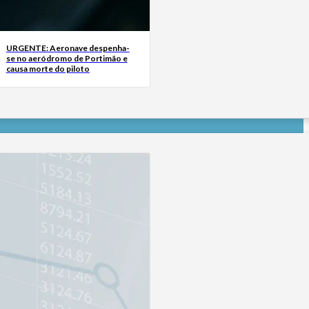
URGENTE: Aeronave despenha-
se no aeródromo de Portimão e
causa morte do piloto