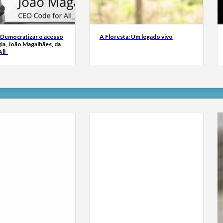
 Democratizar o acesso
A Floresta: Um legado vivo
ia, João Magalhães, da
ll_