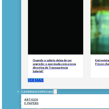
Quando o salário deixa de ser
Entrevist
segredo: o que muda com a nova
Fricon ch
directiva de Transparência
Salarial?
VER MAIS
CADERNOS ESPECIAIS
ARTIGOS
E-PAPERS