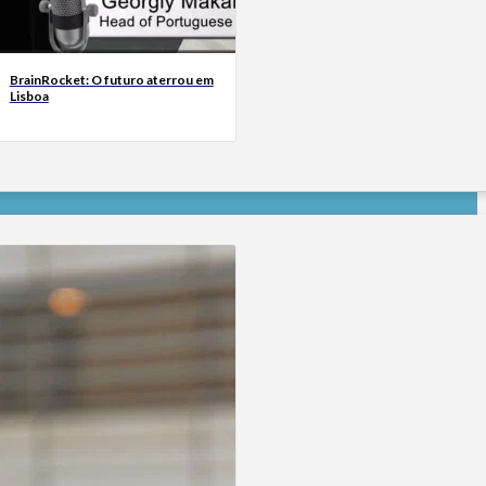
BrainRocket: O futuro aterrou em
Lisboa