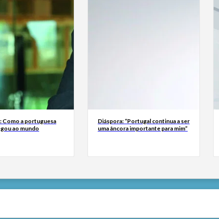
a: Como a portuguesa
Diáspora: “Portugal continua a ser
egou ao mundo
uma âncora importante para mim”