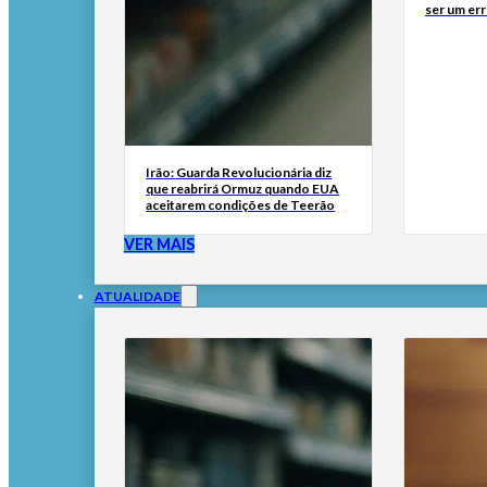
ser um err
Irão: Guarda Revolucionária diz
que reabrirá Ormuz quando EUA
aceitarem condições de Teerão
VER MAIS
ATUALIDADE