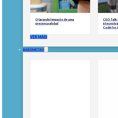
O (grande) impacto de uma
CEO Talk:
presença global
à tecnolog
Code for A
VER MAIS
BARÓMETRO