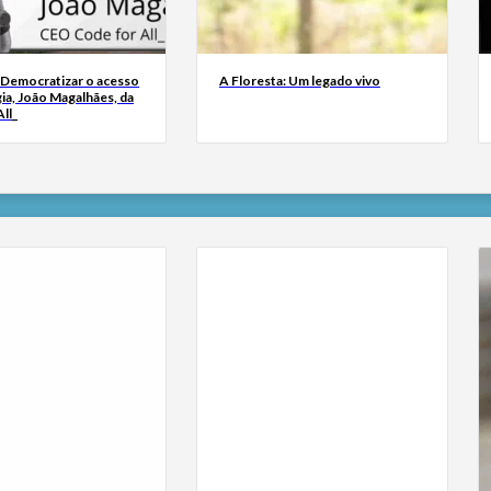
 Democratizar o acesso
A Floresta: Um legado vivo
ia, João Magalhães, da
ll_