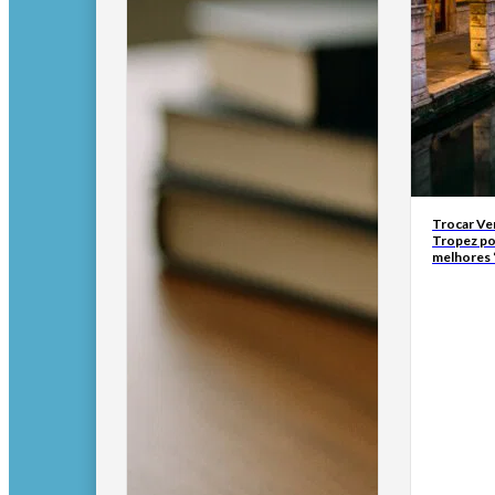
Trocar Ve
Tropez po
melhores 