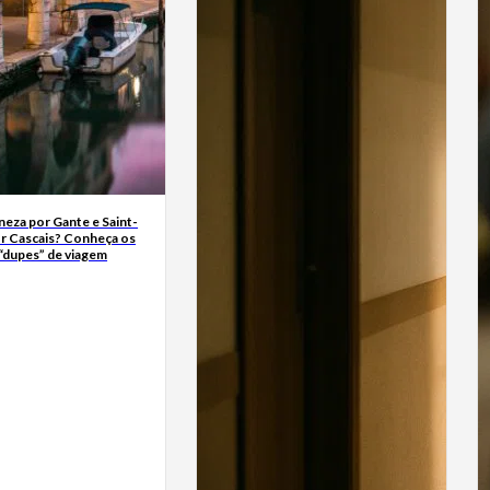
neza por Gante e Saint-
r Cascais? Conheça os
“dupes” de viagem