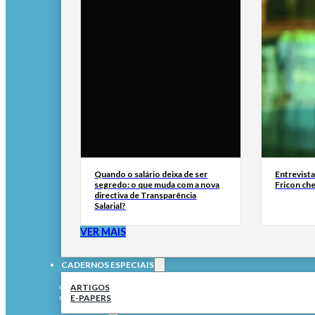
Quando o salário deixa de ser
Entrevist
segredo: o que muda com a nova
Fricon ch
directiva de Transparência
Salarial?
VER MAIS
CADERNOS ESPECIAIS
ARTIGOS
E-PAPERS