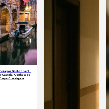
neza por Gante e Saint-
r Cascais? Conheça os
“dupes” de viagem