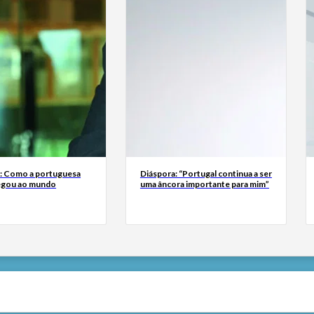
a: Como a portuguesa
Diáspora: “Portugal continua a ser
egou ao mundo
uma âncora importante para mim”