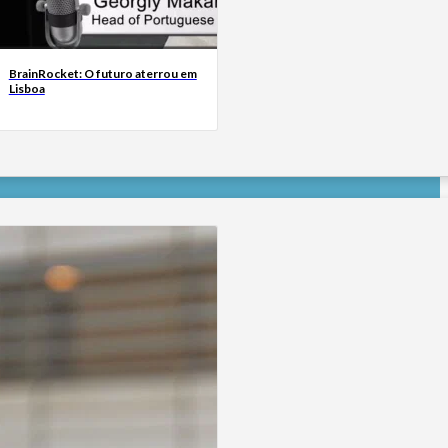
BrainRocket: O futuro aterrou em
Lisboa