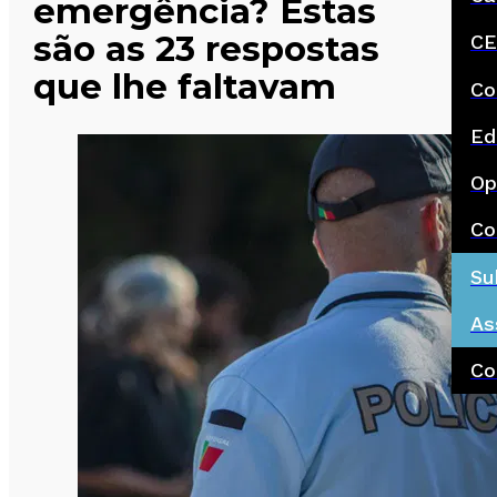
emergência? Estas
são as 23 respostas
CE
que lhe faltavam
Co
Ed
Op
Co
Su
As
Co