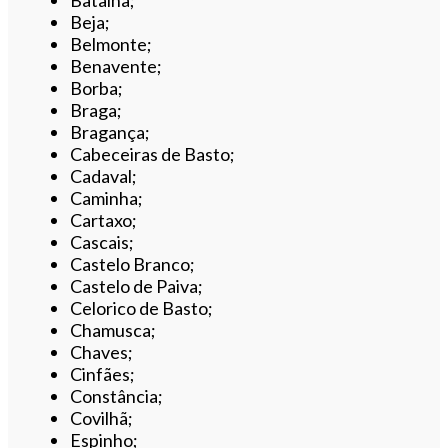
Batalha;
Beja;
Belmonte;
Benavente;
Borba;
Braga;
Bragança;
Cabeceiras de Basto;
Cadaval;
Caminha;
Cartaxo;
Cascais;
Castelo Branco;
Castelo de Paiva;
Celorico de Basto;
Chamusca;
Chaves;
Cinfães;
Constância;
Covilhã;
Espinho;