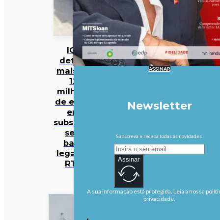
IGF
deteta
ASSINAR
mais de
12
milhões
de euros
Newsletter
em
subsídios
sem
Subscreva e receba todas as novidades.
base
legal na
Assinar
RTP
A sua informação está protegida. Leia a nossa políti
privacidade.