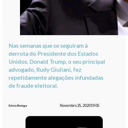
Nas semanas que se seguiram à
derrota do Presidente dos Estados
Unidos, Donald Trump, o seu principal
advogado, Rudy Giuliani, fez
repetidamente alegações infundadas
de fraude eleitoral.
Novembro 25, 2020
19:05
Sónia Bexiga