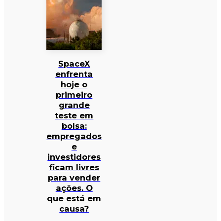
SpaceX
enfrenta
hoje o
primeiro
grande
teste em
bolsa:
empregados
e
investidores
ficam livres
para vender
ações. O
que está em
causa?