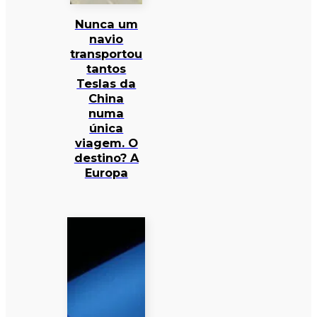
Nunca um
navio
transportou
tantos
Teslas da
China
numa
única
viagem. O
destino? A
Europa