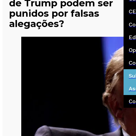
de Trump podem ser
punidos por falsas
CE
alegações?
Co
Ed
Op
Co
Su
As
Co