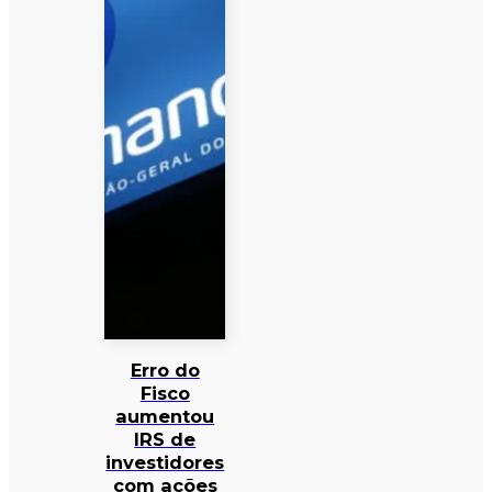
Erro do
Fisco
aumentou
IRS de
investidores
com ações