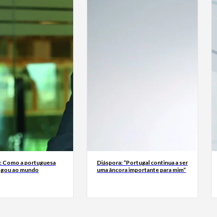
a: Como a portuguesa
Diáspora: “Portugal continua a ser
egou ao mundo
uma âncora importante para mim”