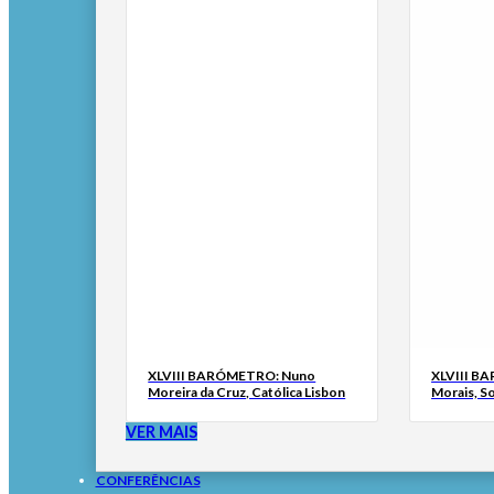
XLVIII BARÓMETRO: Nuno
XLVIII B
Moreira da Cruz, Católica Lisbon
Morais, S
VER MAIS
CONFERÊNCIAS