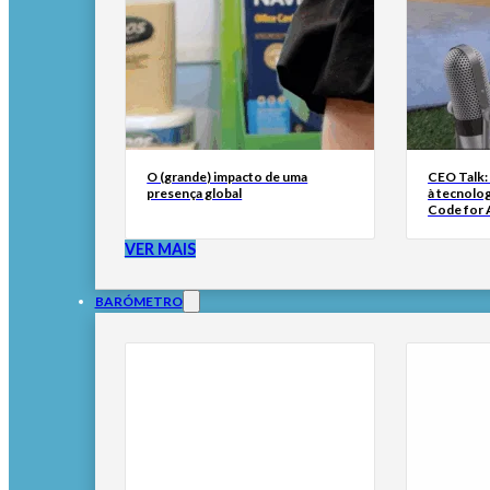
O (grande) impacto de uma
CEO Talk:
presença global
à tecnolog
Code for A
VER MAIS
BARÓMETRO