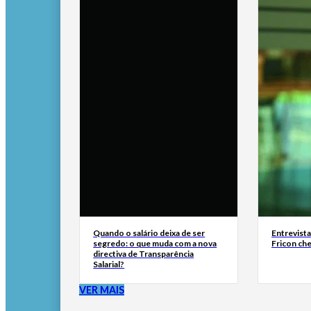
Quando o salário deixa de ser
Entrevist
segredo: o que muda com a nova
Fricon ch
directiva de Transparência
Salarial?
VER MAIS