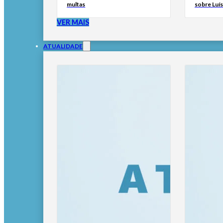
multas
sobre Luí
VER MAIS
ATUALIDADE