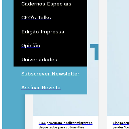
Cadernos Especiais
CEO's Talks
Edição Impressa
Opinião
Universidades
Subscrever Newsletter
Assinar Revista
EUA procuram localizar migrantes
Chega ac
deportados para cobrar-lhes
perder “co