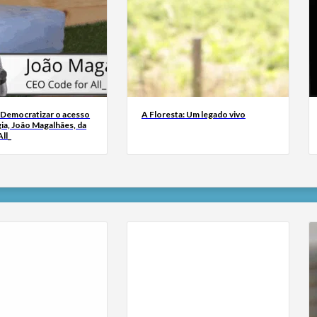
 Democratizar o acesso
A Floresta: Um legado vivo
ia, João Magalhães, da
ll_