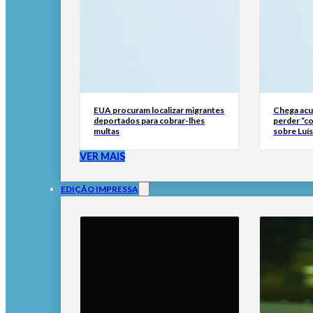
EUA procuram localizar migrantes
Chega ac
deportados para cobrar-lhes
perder “co
multas
sobre Luí
VER MAIS
EDIÇÃO IMPRESSA