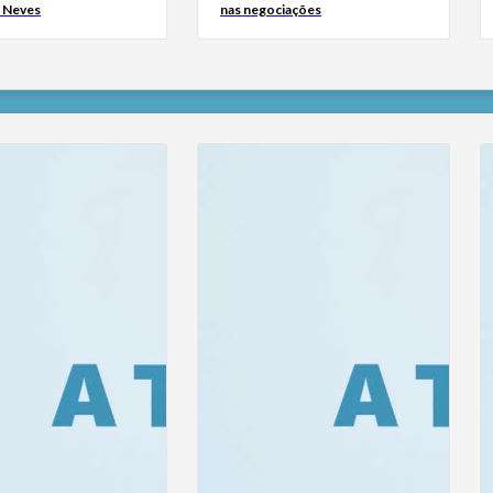
s Neves
nas negociações