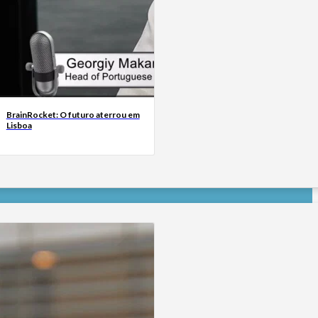
BrainRocket: O futuro aterrou em
Lisboa