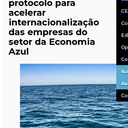
protocolo para
acelerar
CE
internacionalização
Co
das empresas do
Ed
setor da Economia
Op
Azul
Co
Su
As
Co