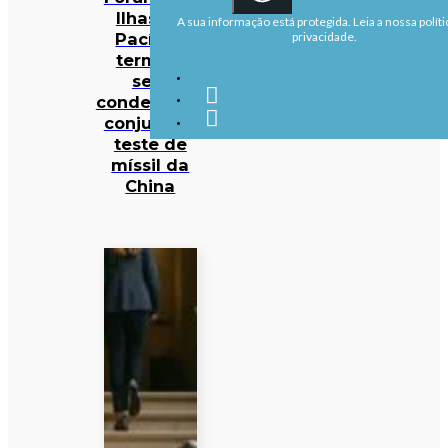
Ilhas do
A sua informação está protegida. Leia a nossa políti
Pacífico
privacidade.
termina
sem
condenação
conjunta a
teste de
míssil da
China