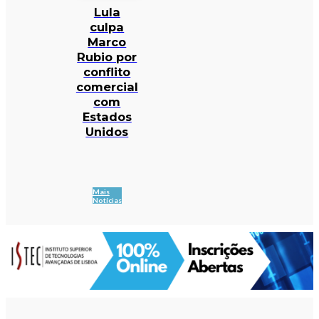
Lula
culpa
Marco
Rubio por
conflito
comercial
com
Estados
Unidos
Mais
Notícias