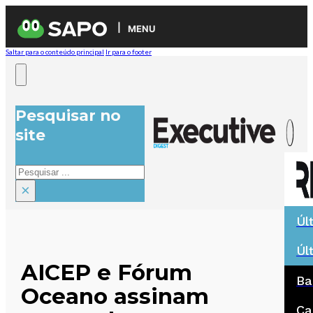
MENU
Saltar para o conteúdo principal
Ir para o footer
Pesquisar no
site
Pesquisar
×
Úl
Úl
AICEP e Fórum
Ba
Oceano assinam
Ca