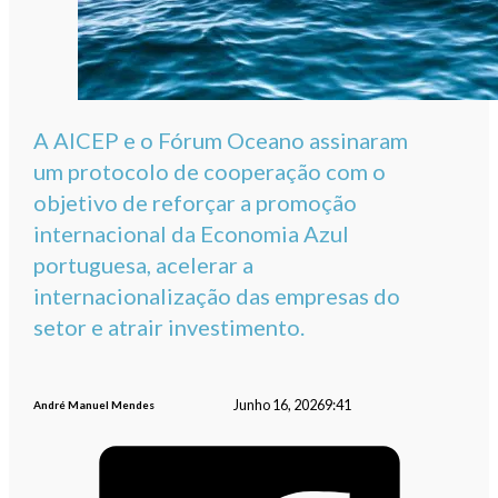
A AICEP e o Fórum Oceano assinaram
um protocolo de cooperação com o
objetivo de reforçar a promoção
internacional da Economia Azul
portuguesa, acelerar a
internacionalização das empresas do
setor e atrair investimento.
Junho 16, 2026
9:41
André Manuel Mendes