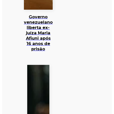
Governo
venezuelano
liberta ex-
juíza Maria
Afiuni após
16 anos de
prisão