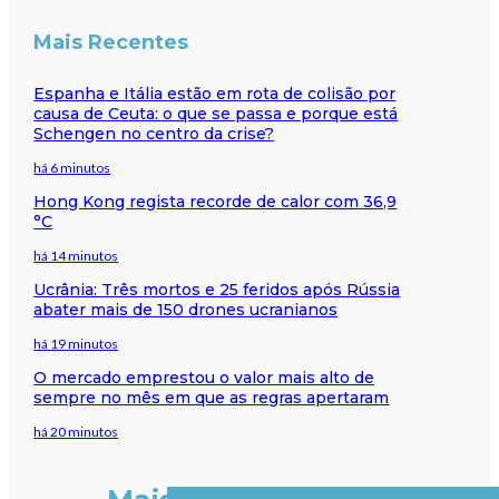
Mais Recentes
Espanha e Itália estão em rota de colisão por
causa de Ceuta: o que se passa e porque está
Schengen no centro da crise?
há 6 minutos
Hong Kong regista recorde de calor com 36,9
°C
há 14 minutos
Ucrânia: Três mortos e 25 feridos após Rússia
abater mais de 150 drones ucranianos
há 19 minutos
O mercado emprestou o valor mais alto de
sempre no mês em que as regras apertaram
há 20 minutos