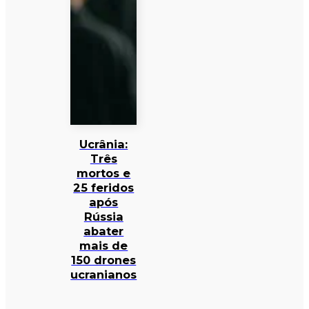
Ucrânia:
Três
mortos e
25 feridos
após
Rússia
abater
mais de
150 drones
ucranianos