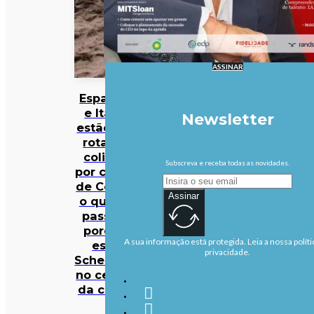
ASSINAR
Espanha
e Itália
Newsletter
estão em
rota de
colisão
Subscreva e receba todas as novidades.
por causa
de Ceuta:
Assinar
o que se
passa e
porque
A sua informação está protegida. Leia a nossa políti
está
privacidade.
Schengen
no centro
da crise?