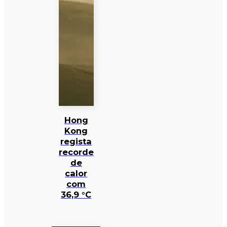
Hong
Kong
regista
recorde
de
calor
com
36,9 °C