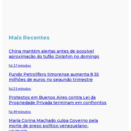
Mais Recentes
China mantém alertas antes de possível
aproximação do tufão Dolphin no domingo
há 17 minutos
Fundo Petrolífero timorense aumenta 8,35
milhões de euros no segundo trimestre
há 21 minutos
Protestos em Buenos Aires contra Lei da
Propriedade Privada terminam em confrontos
há 49 minutos
María Corina Machado culpa Governo pela
morte de preso político venezuelano-
uruguaio