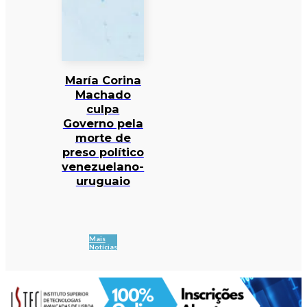
María Corina
Machado
culpa
Governo pela
morte de
preso político
venezuelano-
uruguaio
Mais
Notícias