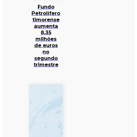
Fundo
Petrolífero
timorense
aumenta
8,35
milhões
de euros
no
segundo
trimestre