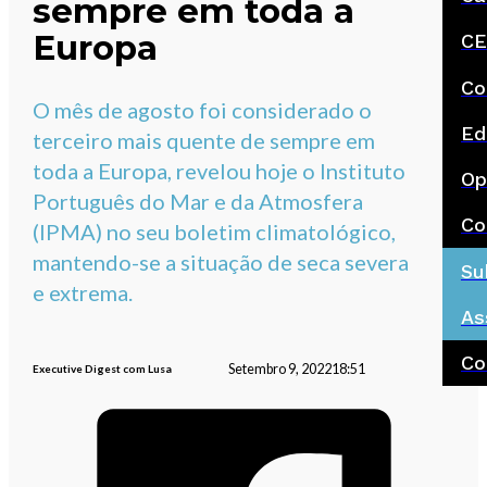
sempre em toda a
Europa
CE
Co
O mês de agosto foi considerado o
Ed
terceiro mais quente de sempre em
toda a Europa, revelou hoje o Instituto
Op
Português do Mar e da Atmosfera
Co
(IPMA) no seu boletim climatológico,
mantendo-se a situação de seca severa
Su
e extrema.
As
Co
Setembro 9, 2022
18:51
Executive Digest com Lusa