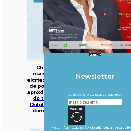
ASSINAR
China
mantém
Newsletter
alertas antes
de possível
aproximação
Subscreva e receba todas as novidades.
do tufão
Dolphin no
Assinar
domingo
A sua informação está protegida. Leia a nossa políti