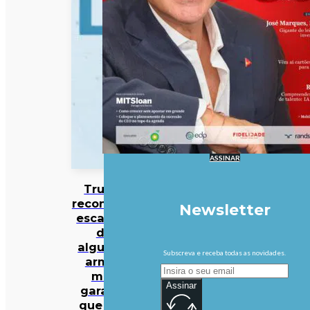
ASSINAR
Trump
reconhece
Newsletter
escassez
de
algumas
Subscreva e receba todas as novidades.
armas
mas
Assinar
garante
que EUA