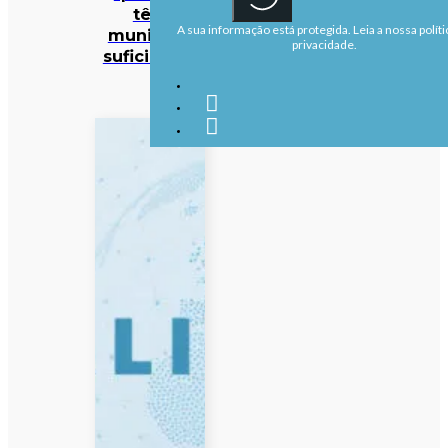
têm
A sua informação está protegida. Leia a nossa políti
munições
privacidade.
suficientes